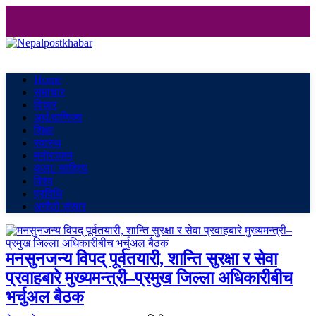
Nepalpostkhabar
Online News Portal
Home
समाचार
विचार
अर्थ/वाणिज्य
शिक्षा
स्वास्थ
मनाेरञ्जन
कला/ साहित्य
विश्व
प्रविधि
अनौठो संसार
मनसुनजन्य विपद् पूर्वतयारी, शान्ति सुरक्षा र सेवा
प्रवाहबारे मुख्यमन्त्री–प्रमुख जिल्ला अधिकारीबीच
भर्चुअल बैठक