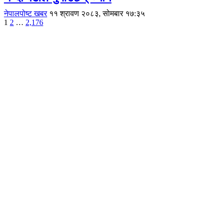
नेपालपोष्ट खबर
११ श्रावण २०८३, सोमबार १७:३५
Posts
1
2
…
2,176
pagination