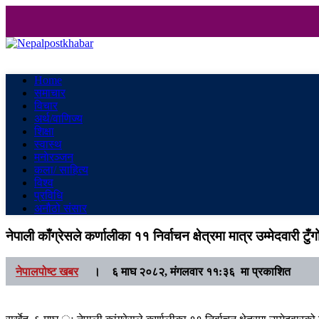
Nepalpostkhabar
Online News Portal
Home
समाचार
विचार
अर्थ/वाणिज्य
शिक्षा
स्वास्थ
मनाेरञ्जन
कला/ साहित्य
विश्व
प्रविधि
अनौठो संसार
नेपाली काँग्रेसले कर्णालीका ११ निर्वाचन क्षेत्रमा मात्र उम्मेदवारी टुँग
नेपालपोष्ट खबर
।
६ माघ २०८२, मंगलवार ११:३६ मा प्रकाशित