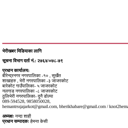
भेरीखबर मिडियाका लागि
सूचना विभाग दर्ता नं.: २७६४/०७८-७९
प्रधान कार्यालय:
बीरेन्द्रनगर नगरपालिका -१० , सुर्खेत
शाखाहरु , भेरी नगरपालिका -३ जाजरकोट
बारेकोट गाउँपालिका- ५ जाजरकोट
नलगाड नगरपालिका -८ जाजरकोट
ठुलिभेरी नगरपालिका- दुनै डोल्पा
089-594528, 9858050028,
hemantrssjajarkot@gmail.com, bherikhabare@gmail.com / knot2he
अध्यक्षः
नन्दा शाही
प्रधान सम्पादकः
हेमन्त केसी