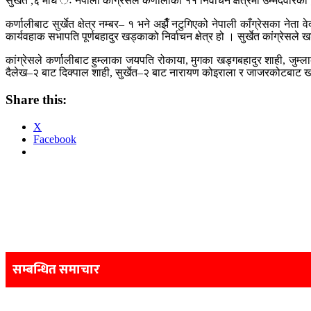
सुर्खेत ,६ माघ ः नेपाली कांग्रेसले कर्णालीका ११ निर्वाचन क्षेत्रमा उम्मेदवार
कर्णालीबाट सुर्खेत क्षेत्र नम्बर– १ भने अझैँ नटुगिएको नेपाली काँग्रेसका नेत
कार्यवहाक सभापति पूर्णबहादुर खड्काको निर्वाचन क्षेत्र हो । सुर्खेत कांग्रे
कांग्रेसले कर्णालीबाट हुम्लाका जयपति रोकाया, मुगका खड्गबहादुर शाही, जुम्
दैलेख–२ बाट दिक्पाल शाही, सुर्खेत–२ बाट नारायण कोइराला र जाजरकोटबाट ख
Share this:
X
Facebook
Post
navigation
सम्बन्धित समाचार