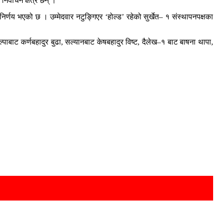
िर्वाचन क्षेत्र छन् ।
 निर्णय भएको छ । उम्मेदवार नटुङ्गिएर ‘होल्ड’ रहेको सुर्खेत– १ संस्थापनपक्षका
पाबाट कर्णबहादुर बुढा, सल्यानबाट केषबहादुर विष्ट, दैलेख–१ बाट बाषना थापा,