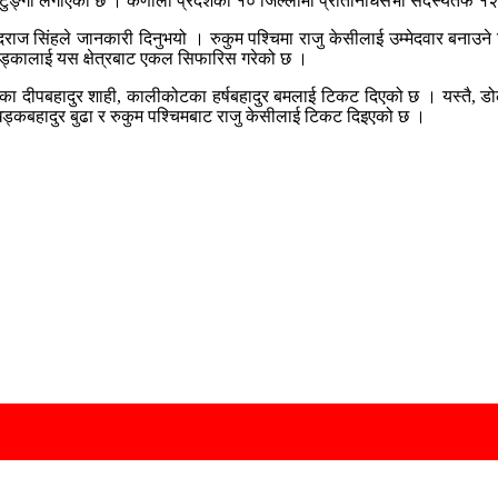
को टुङ्गो लगाएको छ । कर्णाली प्रदेशका १० जिल्लामा प्रतिनिधिसभा सदस्यतर्फ १२ न
ा वेदराज सिंहले जानकारी दिनुभयो । रुकुम पश्चिमा राजु केसीलाई उम्मेदवार बनाउने
सले खड्कालाई यस क्षेत्रबाट एकल सिफारिस गरेको छ ।
लाका दीपबहादुर शाही, कालीकोटका हर्षबहादुर बमलाई टिकट दिएको छ । यस्तै, डोल्
ड्कबहादुर बुढा र रुकुम पश्चिमबाट राजु केसीलाई टिकट दिइएको छ ।