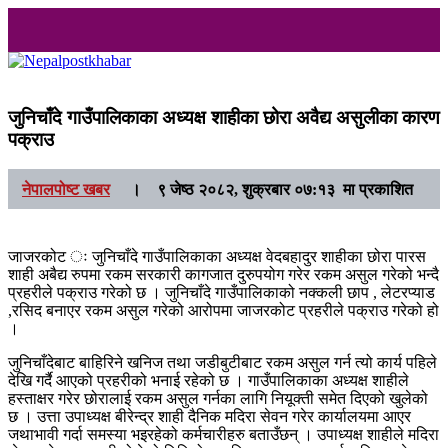
Nepalpostkhabar
Online News Portal
जुनिचाँदे गाउँपालिकाका अध्यक्ष शाहीका छोरा अवैद्य असुलीका कारण
पक्राउ
नेपालपोष्ट खबर
।
९ जेष्ठ २०८२, शुक्रबार ०७:१३ मा प्रकाशित
जाजरकोट ः जुनिचाँदे गाउँपालिकाका अध्यक्ष वेदबहादुर शाहीका छोरा पारस
शाही अबैद्य रुपमा रकम सरकारी कागजात दुरुपयोग गरेर रकम असुल गरेको भन्दै
प्रहरीले पक्राउ गरेको छ । जुनिचाँदे गाउँपालिकाको नक्कली छाप , लेटरप्याड
,रसिद बनाएर रकम असुल गरेको आरोपमा जाजरकोट प्रहरीले पक्राउ गरेको हो
।
जुनिचाँदेबाट बाहिरिने खनिज तथा जडीबुटीबाट रकम असुल गर्न त्यो कार्य पहिले
देखि गर्दै आएको प्रहरीको भनाई रहेको छ । गाउँपालिकाका अध्यक्ष शाहीले
हस्ताक्षर गरेर छोरालाई रकम असुल गर्नका लागि नियूक्ती समेत दिएको खुलेको
छ । उत्ता उपाध्यक्ष बीरेन्द्र शाही दैनिक मदिरा सेवन गरेर कार्यालयमा आएर
जथाभावी गर्दा समस्या भइरहेको कर्मचारीहरु बताउँछन् । उपाध्यक्ष शाहीले मदिरा