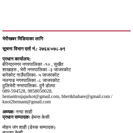
भेरीखबर मिडियाका लागि
सूचना विभाग दर्ता नं.: २७६४/०७८-७९
प्रधान कार्यालय:
बीरेन्द्रनगर नगरपालिका -१० , सुर्खेत
शाखाहरु , भेरी नगरपालिका -३ जाजरकोट
बारेकोट गाउँपालिका- ५ जाजरकोट
नलगाड नगरपालिका -८ जाजरकोट
ठुलिभेरी नगरपालिका- दुनै डोल्पा
089-594528, 9858050028,
hemantrssjajarkot@gmail.com, bherikhabare@gmail.com /
knot2hemant@gmail.com
अध्यक्षः
नन्दा शाही
प्रधान सम्पादकः
हेमन्त केसी
मोहन जंग शाही (डेस्क सम्पादक)
सञ्जय केसी