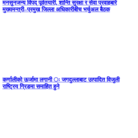
मनसुनजन्य विपद् पूर्वतयारी, शान्ति सुरक्षा र सेवा प्रवाहबारे
मुख्यमन्त्री–प्रमुख जिल्ला अधिकारीबीच भर्चुअल बैठक
कर्णालीको ऊर्जामा लगानी ः जगदुल्लाबाट उत्पादित विजुली
राष्ट्रिय ग्रिडमा समाहित हुने