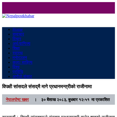
Nepalpostkhabar
Online News Portal
Home
समाचार
विचार
अर्थ/वाणिज्य
शिक्षा
स्वास्थ
मनाेरञ्जन
कला/ साहित्य
विश्व
प्रविधि
अनौठो संसार
विपक्षी सांसदले संसद्‌मै मागे प्रधानमन्त्रीको राजीनामा
नेपालपोष्ट खबर
।
३० बैशाख २०८३, बुधबार १२:५१ मा प्रकाशित