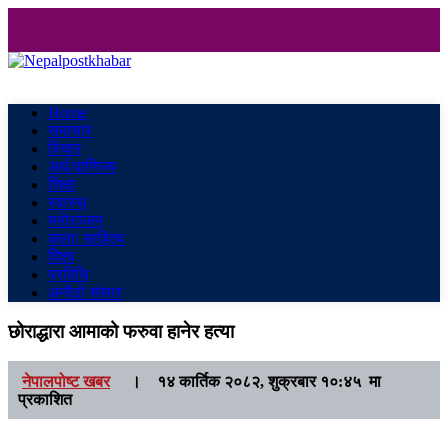
Nepalpostkhabar
Online News Portal
Home
समाचार
विचार
अर्थ/वाणिज्य
शिक्षा
स्वास्थ
मनाेरञ्जन
कला/ साहित्य
विश्व
प्रविधि
अनौठो संसार
छोराद्धारा आमाको फरुवा हानेर हत्या
नेपालपोष्ट खबर
।
१४ कार्तिक २०८२, शुक्रबार १०:४५ मा
प्रकाशित