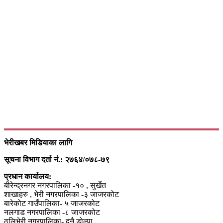
भेरीखबर मिडियाका लागि
सूचना विभाग दर्ता नं.: २७६४/०७८-७९
प्रधान कार्यालय:
बीरेन्द्रनगर नगरपालिका -१० , सुर्खेत
शाखाहरु , भेरी नगरपालिका -३ जाजरकोट
बारेकोट गाउँपालिका- ५ जाजरकोट
नलगाड नगरपालिका -८ जाजरकोट
ठुलिभेरी नगरपालिका- दुनै डोल्पा