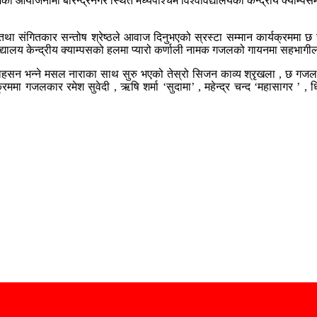
जकाे आयोजनामा बीरेन्द्रनगर स्थित मध्यपश्चिम विश्वविद्यालयको केन्द्रीय क्या
ा संगितकार सन्तोष श्रेष्ठले आवाज दिनुभएको स्रस्टा सम्मान कार्यक्रममा छ
्यालय केन्द्रीय क्याम्पसको हलमा प्यारो कर्णाली नामक गजलको गायनमा सहभागील
हसन भन्ने मसल नाराका साथ सुरु भएको तेस्रो सिजन काव्य श्रृखला , छ गजल गा
मा गजलकार रमेश सुवेदी , ऋषि शर्मा ‘सुदामा’ , महेन्द्र चन्द ‘महासागर ’ , 