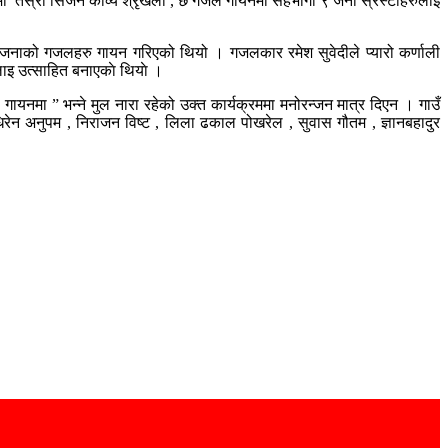
म्पसमा तेस्रो सिजन काव्य श्रृखला , छ गजल गायनमा सहभागी ९ जना स्रस्टाहरुलाई
 जनाको गजलहरु गायन गरिएको थियो । गजलकार रमेश सुवेदीले प्यारो कर्णाली
ाइ उत्साहित बनाएकाे थियाे ।
यनमा ” भन्ने मुल नारा रहेको उक्त कार्यक्रममा मनोरन्जन मात्र दिएन । गाउँ
धिरेन अनुपम , निराजन विष्ट , लिला ढकाल पोखरेल , सुवास गौतम , ज्ञानबहादुर