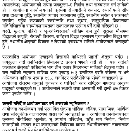
(क्यास्केड) आयोजनाको रूपमा जगदुल्ला–ए निर्माण तथा सञ्चालन गर्न लागेको
हो । आयोजना कार्यान्वयनको क्रममा रोजगारीको अवसर, स्थानीयको सीप
तथा दक्षतामा वृद्धि, स्थानीय व्यापार व्यवसायमा वृद्धि, स्थानीय स्रोत र साधनको
उपयोग, पहुँच सडकको स्तरोन्नति तथा सुधार, सामुदायिक विकासका
गतिविधिहरूमा सहयोगलगायतका सकारात्मक प्रभाव पर्ने दाबी गरिएको छ ।
यस्तै, भू–क्षय, पहिरो र भू–अस्थिरताको जोखिम कम हुने, सुख्खा मौसममा
विद्युतको आपूर्ति, रोयल्टी वितरण, राष्ट्रिय विद्युत प्रसारण प्रणालीमा विद्युत थप
हुने, स्थानीय क्षेत्रको विकास र शेयरको प्रावधान राखिने आयोजनाले जनाएको
छ ।
प्रस्तावित आयोजना उचाइको हिसाबले माथिल्लो पहाडी क्षेत्रमा पर्दछ ।
जगदुल्ला नदी कान्जिरोवा हिमालबाट उत्पन्न भएको नदी हो । यस नदीको
जलाधार क्षेत्रको अधिकांस भाग तीन हजार मिटरभन्दा माथिको क्षेत्रमा पर्दछ ।
यस नदीको न्यूनतम मासिक जल प्रवाह ७.३ घनमिटर प्रति सेकेन्ड छ भने
अधिकतम मासिक प्रवाह ९६.८ घनमिटर प्रतिसेकेन्ड रहेको जनाइएको छ ।
आयोजना क्षेत्रमा वायुको गुणस्तर र ध्वनिको स्तर राष्ट्रिय मापदण्ड अनुरुप
पाइएको जनाइएको छ । आयोजनाले स्थायी तथा अस्थायी गरी झन्डै ४७ हेक्टर
जग्गा प्रयोग गर्नेछ ।
कसरी गरिदैँ छ आयोजनाबाट पर्ने असरको न्यूनिकरण ?
आयोजना कार्यान्वयन गर्दा प्रभावित क्षेत्रमा भौतिक, जैविक, सामाजिक, आर्थिक
तथा सांस्कृतिक वातावरणमा असर पर्ने जनाइएको छ । आयोजना कार्यान्वयनका
क्रममा भौगोलिक भूबनोट, भू उपयोग परिवर्तन, पहुँच मार्ग निर्माण, निर्माण
सामग्रीको भण्डार तथा कामदारको शिविरका कारण स्थानीयस्तरमा नकरात्मक
असर पर्न सक्ने ईआईए प्रतिवेदनमा उल्लेख छ ।