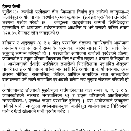
हेमन्त केसी
सुर्खेत ः कर्णाली प्रदेशका तीन जिल्लामा निर्माण हुन लागेको जगदुल्ला–ए
जलविद्युत आयोजना वातावरणीय प्रभाव मूल्यांकन (ईआईए) प्रतिवेदन तयारीको
चरणमा प्रवेश गरेको छ । जगदुल्ला हाइड्रोपावर कम्पनी लिमिटेडद्वारा
प्रस्तावित यो आयोजना अर्धजलाशयमा आधारित छ भने यसको जडित क्षमता
१२४.३५ मेगावाट रहेन जनाइएको छ ।
शनिबार र आइतबार (६ र ७ जेठ) प्रभावित क्षेत्रका नागरिकसँग आयोजना
कार्यान्वय गर्दा पर्न सक्ने सम्भावित प्रभावका बारेमा जानकारी दिन सार्वजनिक
सुनुवाई सम्पन्न गरिएको हो । प्रस्तावित आयोजना कर्णाली प्रदेशको डोल्पा,
जाजरकोट र रुकुम पश्चिम जिल्लाका तिन स्थानीय तहका ६ वडामा फैलिएको छ
। आयोजनाको ईआईए प्रतिवेदन तयारीको सिलसिलामा प्रभावित क्षेत्रका
नागरिकलाई आयोजनाका बारेमा जानकारी दिई आयोजना कार्यान्वयनबाट त्यस
क्षेत्रमा भौतिक, रासायनिक, जैविक, आर्थिक–सामाजिक तथा सांस्कृतिक
वातावरणमा पर्न सक्ने सम्भावित प्रभावको बारेमा राय सुझाव संकलन गरिएको हो
।
आयोजनाबाट डोल्पाको मुड्केचुला गाउँपालिकाका वडा नम्बर १, २, ३ र ४,
जाजरकोटको नलगाड नगरपालिका–१३ र रुकुम पश्चिमको आठबिसकोट
नगरपालिका–६ प्रत्यक्ष रूपमा प्रभावित हुनेछन् । यस आयोजनाले जगदुल्ला
नदीको पानी, जगदुल्ला अर्धजलाशययुक्त जलविद्युत आयोजनाबाट निस्किएको
पानी र फेदी खोलाको पानी प्रयोग गर्नेछ ।