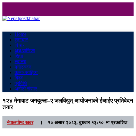
Nepalpostkhabar
Online News Portal
Home
समाचार
विचार
अर्थ/वाणिज्य
शिक्षा
स्वास्थ
मनाेरञ्जन
कला/ साहित्य
विश्व
प्रविधि
अनौठो संसार
१२४ मेगावाट जगदुल्ला–ए जलविद्युत् आयोजनाको ईआईए प्रतिवेदन
तयार
नेपालपोष्ट खबर
।
१० असार २०८३, बुधबार १३:१० मा प्रकाशित