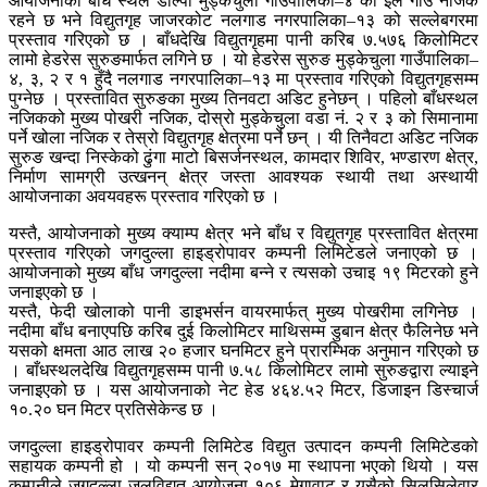
आयोजनाको बाँध स्थल डोल्पा मुड्केचुला गाउँपालिका–४ को इल गाउँ नजिक
रहने छ भने विद्युतगृह जाजरकोट नलगाड नगरपालिका–१३ को सल्लेबगरमा
प्रस्ताव गरिएको छ । बाँधदेखि विद्युतगृहमा पानी करिब ७.५७६ किलोमिटर
लामो हेडरेस सुरुङमार्फत लगिने छ । यो हेडरेस सुरुङ मुड्केचुला गाउँपालिका–
४, ३, २ र १ हुँदै नलगाड नगरपालिका–१३ मा प्रस्ताव गरिएको विद्युतगृहसम्म
पुग्नेछ । प्रस्तावित सुरुङका मुख्य तिनवटा अडिट हुनेछन् । पहिलो बाँधस्थल
नजिकको मुख्य पोखरी नजिक, दोस्रो मुड्केचुला वडा नं. २ र ३ को सिमानामा
पर्ने खोला नजिक र तेस्रो विद्युतगृह क्षेत्रमा पर्ने छन् । यी तिनैवटा अडिट नजिक
सुरुङ खन्दा निस्केको ढुंगा माटो बिसर्जनस्थल, कामदार शिविर, भण्डारण क्षेत्र,
निर्माण सामग्री उत्खनन् क्षेत्र जस्ता आवश्यक स्थायी तथा अस्थायी
आयोजनाका अवयवहरू प्रस्ताव गरिएको छ ।
यस्तै, आयोजनाको मुख्य क्याम्प क्षेत्र भने बाँध र विद्युतगृह प्रस्तावित क्षेत्रमा
प्रस्ताव गरिएको जगदुल्ला हाइड्रोपावर कम्पनी लिमिटेडले जनाएको छ ।
आयोजनाको मुख्य बाँध जगदुल्ला नदीमा बन्ने र त्यसको उचाइ १९ मिटरको हुने
जनाइएको छ ।
यस्तै, फेदी खोलाको पानी डाइभर्सन वायरमार्फत् मुख्य पोखरीमा लगिनेछ ।
नदीमा बाँध बनाएपछि करिब दुई किलोमिटर माथिसम्म डुबान क्षेत्र फैलिनेछ भने
यसको क्षमता आठ लाख २० हजार घनमिटर हुने प्रारम्भिक अनुमान गरिएको छ
। बाँधस्थलदेखि विद्युतगृहसम्म पानी ७.५८ किलोमिटर लामो सुरुङद्वारा ल्याइने
जनाइएको छ । यस आयोजनाको नेट हेड ४६४.५२ मिटर, डिजाइन डिस्चार्ज
१०.२० घन मिटर प्रतिसेकेन्ड छ ।
जगदुल्ला हाइड्रोपावर कम्पनी लिमिटेड विद्युत उत्पादन कम्पनी लिमिटेडको
सहायक कम्पनी हो । यो कम्पनी सन् २०१७ मा स्थापना भएको थियो । यस
कम्पनीले जगदुल्ला जलविद्युत आयोजना १०६ मेगावाट र यसैको सिलसिलेवार