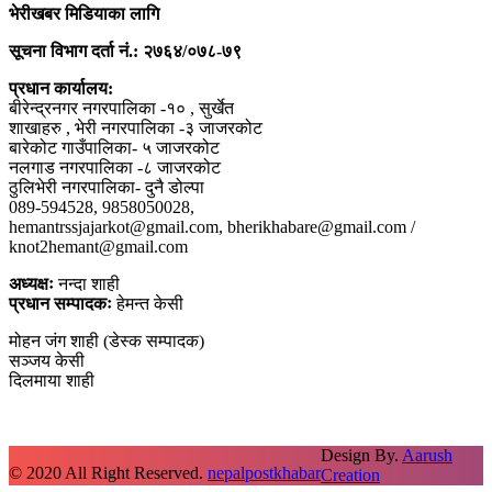
भेरीखबर मिडियाका लागि
सूचना विभाग दर्ता नं.: २७६४/०७८-७९
प्रधान कार्यालय:
बीरेन्द्रनगर नगरपालिका -१० , सुर्खेत
शाखाहरु , भेरी नगरपालिका -३ जाजरकोट
बारेकोट गाउँपालिका- ५ जाजरकोट
नलगाड नगरपालिका -८ जाजरकोट
ठुलिभेरी नगरपालिका- दुनै डोल्पा
089-594528, 9858050028,
hemantrssjajarkot@gmail.com, bherikhabare@gmail.com /
knot2hemant@gmail.com
अध्यक्षः
नन्दा शाही
प्रधान सम्पादकः
हेमन्त केसी
मोहन जंग शाही (डेस्क सम्पादक)
सञ्जय केसी
दिलमाया शाही
Design By.
Aarush
© 2020 All Right Reserved.
nepalpostkhabar
Creation