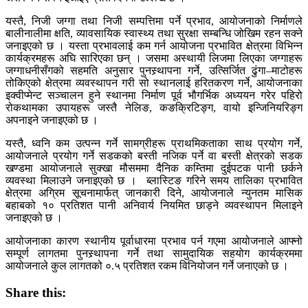
यस्तै, निजी जग्गा तथा निजी सम्पत्तिमा पर्ने प्रभाव, आयोजनाको निर्माणले
बालीनालीमा क्षति, व्यावसायिक स्वास्थ्य तथा सुरक्षा सम्बन्धि जोखिम रहन सक्ने
जनाइएको छ । यस्ता प्रभावलाई कम गर्न आयोजना प्रभावित क्षेत्रमा विभिन्न
कार्यक्रमहरू अघि सारिएका छन् । जसमा अस्थायी लिजमा लिएका जग्गाहरू
जग्गाधनीसँगको सहमति अनुसार पुनस्र्थापना गर्ने, उत्सिर्जित ढुंगा–माटोहरू
तोकिएको क्षेत्रमा व्यवस्थापन गरी सो स्थानलाई हरितकरण गर्ने, आयोजनाका
इक्वीप्मेन्ट सञ्चालन हुने स्थानमा निर्माण पूर्व भौगर्भिक अध्ययन गरेर पहिरो
रोकथामका उपायहरू जस्तै नेलिङ, कङक्रिटिङ्ग, वायो इन्जिनियरिङ्ग
अपनाइने जनाइएको छ ।
यस्तै, ध्वनि कम उत्पन्न गर्ने सामग्रीहरू प्राथमिकताका साथ प्रयोग गर्ने,
आयोजनाले प्रयोग गर्ने सडकको बस्ती नजिक पर्ने वा बस्ती क्षेत्रको सडक
खण्डमा आयोजनाले सुक्खा मौसममा दैनिक कम्तिमा दुईपटक पानी छर्कने
व्यवस्था मिलाउने जनाइएको छ । ब्लास्टिङ गरिने समय तालिका प्रभावित
क्षेत्रमा अग्रिम सूचनामार्फत् जानकारी दिने, आयोजनाले न्युनतम मासिक
बहाबको १० प्रतिशत पानी अनिवार्य नियमित छाड्ने व्यवस्थापन मिलाइने
जनाइएको छ ।
आयोजनाका कारण स्थानीय पूर्वाधारमा प्रभाव पर्न गएमा आयोजनाले आफ्नो
सम्पूर्ण लागतमा पुनस्र्थापना गर्ने तथा सामुदायिक सहयोग कार्यक्रममा
आयोजनाले कुल लागतको ०.५ प्रतिशत रकम विनियोजन गर्ने जनाएको छ ।
Share this: