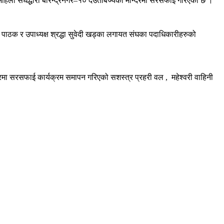
र महिला संघद्धारा बीरेन्द्रनगर–१० देउतीबज्यैको मन्दिरमा सरसफाई गरिएको छ ।
 पाठक र उपाध्यक्ष श्रद्धा सुवेदी खड्का लगायत संघका पदाधिकारीहरुको
दिरमा सरसफाई कार्यक्रम समापन गरिएको सशस्त्र प्रहरी वल , महेश्वरी वाहिनी