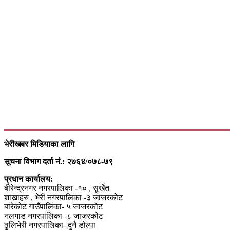
भेरीखबर मिडियाका लागि
सूचना विभाग दर्ता नं.: २७६४/०७८-७९
प्रधान कार्यालय:
बीरेन्द्रनगर नगरपालिका -१० , सुर्खेत
शाखाहरु , भेरी नगरपालिका -३ जाजरकोट
बारेकोट गाउँपालिका- ५ जाजरकोट
नलगाड नगरपालिका -८ जाजरकोट
ठुलिभेरी नगरपालिका- दुनै डोल्पा