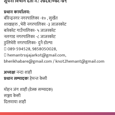
सूचना विभाग दर्ता नं.: २७६४/०७८-७९
प्रधान कार्यालय:
बीरेन्द्रनगर नगरपालिका -१० , सुर्खेत
शाखाहरु , भेरी नगरपालिका -३ जाजरकोट
बारेकोट गाउँपालिका- ५ जाजरकोट
नलगाड नगरपालिका -८ जाजरकोट
ठुलिभेरी नगरपालिका- दुनै डोल्पा
089-594528, 9858050028,
hemantrssjajarkot@gmail.com,
bherikhabare@gmail.com / knot2hemant@gmail.com
अध्यक्षः
नन्दा शाही
प्रधान सम्पादकः
हेमन्त केसी
मोहन जंग शाही (डेस्क सम्पादक)
सञ्जय केसी
दिलमाया शाही