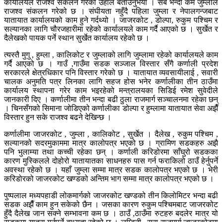
कार्यालयले राजश्व संकलन गरेको उहाँले बताउनुभयो । सबै भन्दा कम जुम्लाले
राजश्व संकलन गरेको छ । संघीयता नहुँदै पहिला जुम्ला र नेपालगन्जबाट
यातायात कार्यालयको काम हुने गर्दथ्यो । जाजरकोट , डोल्पा, रुकुम पश्चिम र
सल्यानका लागि चौरजहारीमा रहेको कार्यालयले काम गर्दै आएको छ । सुर्खेत र
दैलेखको पायक पर्ने स्थान सुर्खेत कार्यालय रहेको छ ।
त्यस्तै मुगु , हुम्ला , कालिकोट र जुम्लाको लागि जुम्लामा रहेको कार्यालयले काम
गर्दै आएको छ । गाउँ ,गाउँमा सडक सञ्जाल विस्तार सँगै कर्णाली प्रदेश
सरकारले क्षेत्रधिकार पनि विस्तार गरेको छ । यातायात व्यवसायीलाई , सवारी
चालक अनुमति पत्र लिनका लागि सहज होस भनेर कर्णालीका तीन ठाउँमा
कार्यालय स्थापना गरेर काम भइरहेको मन्त्रालयका सिडिई रमेश सुवेदीले
जानकारी दिए । कर्णालीमा तीन भन्दा बढी ठुला राजमार्ग सञ्चालनमा रहेका छन्
। चिनसँगको सिमाना जोडिएको कर्णालीका डोल्पा र हुम्लामा यातायात सेवा अझैँ
विस्तार हुन सके राजश्व बढने देखिन्छ ।
कर्णालीमा जाजरकोट , जुम्ला , कालिकोट , सुर्खेत । दैलेख , रुकुम पश्चिम ,
सल्यानको सदरमुकाममा मात्र कालोपत्र भएको छ । ग्रामिण सडकहरु अझै
पनि भुलाम्या तथा कच्ची रहेका छन् । कर्णाली करिडोरमा साँघुरो सडकका
कारण मुस्किलले दोहोरो यातायातका साधनहरु पास गर्न फराकिलो ठाउँ हेर्नुपर्ने
अवस्था रहेको छ । यहाँ जुम्ला सम्मा मात्र सडक कालोपत्र भएको छ । भेरी
करिडोरको जाजरकोट खण्डको अन्तिम भाग सम्मा मात्र कालोपत्र भएको छ ।
पुष्पलाल मध्यपहाडी लोकमार्गको जाजरकोट खण्डको तीन किलोमिटर भन्दा बढी
सडक अझैँ काम हुन सकेको छैन । जसका कारण रुकुम पश्चिमबाट जाजरकोट
हुँदै दैलेख जान सक्ने सम्भावना कम छ । ठाउँ ,ठाउँमा रुटहरु बदलेर मात्र यो