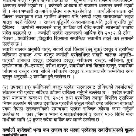
सडकमा यात्रा गर्नुपर्ने बाध्यता रहेको छ । लुम्बिनी –रारा राजमार्ग जाजरकोटमा
अलपत्र जस्तै भएको छ । बजेटको अभावमा यो राजमार्ग अलपत्र जस्तै भएको
हो । मदन भण्डारी राजमार्ग सुर्खेतमा काम भइरहेको छ । कर्णालीका सडक सबै
जिल्ला सदरमुकाम तथा ग्रामिण क्षेत्रमा पनि भरपर्दो भएमा यातायातको सहज
यात्रा बढने देखिन्छ । राजश्व बृद्धिसँगै आवतजावतमा पनि ठुलो क्रान्ति हुने
देखिन्छ । कर्णाली सरकारले चालु आर्थिक वर्ष देखि सवारी साधनको राजश्व
समेत बढाएको छ । कर्णाली प्रदेश सरकारको आर्थिक ऐन २०८२ ले टाँगा ,
रिक्सा , अटोरिक्सा ,विद्युतीय रिक्सामा सम्वन्धित स्थानीय तहले कर लगाउने
उल्लेख छ ।
सवारी चालक अनुमति–पत्र, सवारी दर्ता किताब (ब्लू बुक) दस्तुर र ट्राफिक
जरिबाना लगायत अन्य दस्तुर कर्णाली प्रदेशभित्र सवारी चालक अनुमति–
पत्रको इजाजत दस्तुर, दरखास्त दस्तुर, नवीकरण दस्तुर, जरिबाना, पुनः
प्रयोगात्मक (रि–ट्रायल) परीक्षा दस्तुर, सवारीको दर्ता किताब दस्तुर, सवारीको
जाँचपास दस्तुर तथा सोको नवीकरण दस्तुर र यातायातसँग सम्बन्धित अन्य
दस्तुर अनुसूची–२ बमोजिम हुने उल्लेख छ ।
(२) उपदफा (१) बमोजिमको दस्तुर प्रदेश सरकारबाट तोकिएको कार्यालयले
संकलन गरी प्रदेश सञ्चित कोषमा दाखिला गर्नुपर्ने उल्लेख छ । प्रदेश सवारी
तथा यातायात व्यवस्था ऐन, २०८१ तथा प्रचलित कानून विपरित ट्राफिक
नियम उल्लघंन गरे बापत ट्राफिक प्रहरीले असूल गरेको दण्ड जरिबाना बापतको
रकम नेपाल सरकारसँगको समन्वयमा प्रदेश सञ्चित कोषमा जम्मा गर्नुपर्ने
उल्लेख छ । कार ,जिम र भ्यान र माइक्रोबसको ३ हजार ५०० सिसि भन्दा
माथीको लागि ६२ हजार रुपैया बार्षिक कर लाग्ने उल्लेख छ ।
कर्णाली प्रदेशको भन्दा कम राजश्व दर भएका प्रदेशका सवारीसाधनको शुल्क
कर्णालीकै लागू