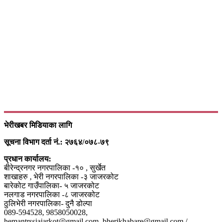
भेरीखबर मिडियाका लागि
सूचना विभाग दर्ता नं.: २७६४/०७८-७९
प्रधान कार्यालय:
बीरेन्द्रनगर नगरपालिका -१० , सुर्खेत
शाखाहरु , भेरी नगरपालिका -३ जाजरकोट
बारेकोट गाउँपालिका- ५ जाजरकोट
नलगाड नगरपालिका -८ जाजरकोट
ठुलिभेरी नगरपालिका- दुनै डोल्पा
089-594528, 9858050028,
hemantrssjajarkot@gmail.com, bherikhabare@gmail.com /