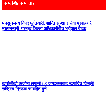
सम्बन्धित समाचार
मनसुनजन्य विपद् पूर्वतयारी, शान्ति सुरक्षा र सेवा प्रवाहबारे
मुख्यमन्त्री–प्रमुख जिल्ला अधिकारीबीच भर्चुअल बैठक
कर्णालीको ऊर्जामा लगानी ः जगदुल्लाबाट उत्पादित विजुली
राष्ट्रिय ग्रिडमा समाहित हुने