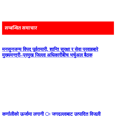
Post
navigation
सम्बन्धित समाचार
मनसुनजन्य विपद् पूर्वतयारी, शान्ति सुरक्षा र सेवा प्रवाहबारे
मुख्यमन्त्री–प्रमुख जिल्ला अधिकारीबीच भर्चुअल बैठक
कर्णालीको ऊर्जामा लगानी ः जगदुल्लाबाट उत्पादित विजुली