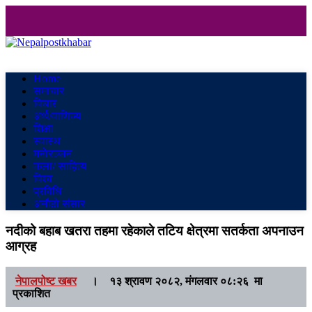
Nepalpostkhabar
Online News Portal
Home
समाचार
विचार
अर्थ/वाणिज्य
शिक्षा
स्वास्थ
मनाेरञ्जन
कला/ साहित्य
विश्व
प्रविधि
अनौठो संसार
नदीको बहाब खतरा तहमा रहेकाले तटिय क्षेत्रमा सतर्कता अपनाउन
आग्रह
नेपालपोष्ट खबर
।
१३ श्रावण २०८२, मंगलवार ०८:२६ मा
प्रकाशित