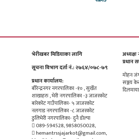
पक्राउ
भेरीखबर मिडियाका लागि
अध्यक्षः
न
प्रधान स
सूचना विभाग दर्ता नं.: २७६४/०७८-७९
मोहन जंग
प्रधान कार्यालय:
सञ्जय के
बीरेन्द्रनगर नगरपालिका -१० , सुर्खेत
दिलमाया
शाखाहरु , भेरी नगरपालिका -३ जाजरकोट
बारेकोट गाउँपालिका- ५ जाजरकोट
नलगाड नगरपालिका -८ जाजरकोट
ठुलिभेरी नगरपालिका- दुनै डोल्पा
089-594528, 9858050028,
hemantrssjajarkot@gmail.com,