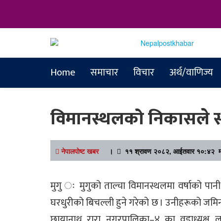
Online News Portal
Nepalpostkh
Home
समाचार
विचार
अर्थ/वाणिज्य
विमानस्थलको निकासले स
नेपालपोष्ट खबर
।
११ श्रावण २०८२, आईतवार १०:४२ मा
मुगु ः मुगुको ताल्चा विमानस्थलमा वर्षाको पानी 
घरधुरीको बिचल्ली हुने गरेको छ । उनीहरूको जमिनमा
छायानाथ रारा नगरपालिका–४ का वडाध्यक्ष ल