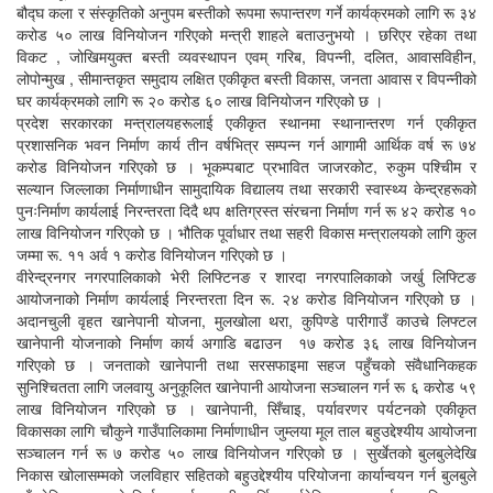
बौद्घ कला र संस्कृतिको अनुपम बस्तीको रूपमा रूपान्तरण गर्ने कार्यक्रमको लागि रू ३४
करोड ५० लाख विनियोजन गरिएको मन्त्री शाहले बताउनुभयो । छरिएर रहेका तथा
विकट , जोखिमयुक्त बस्ती व्यवस्थापन एवम् गरिब, विपन्नी, दलित, आवासविहीन,
लोपोन्मुख , सीमान्तकृत समुदाय लक्षित एकीकृत बस्ती विकास, जनता आवास र विपन्नीको
घर कार्यक्रमको लागि रू २० करोड ६० लाख विनियोजन गरिएको छ ।
प्रदेश सरकारका मन्त्रालयहरूलाई एकीकृत स्थानमा स्थानान्तरण गर्न एकीकृत
प्रशासनिक भवन निर्माण कार्य तीन वर्षभित्र सम्पन्न गर्न आगामी आर्थिक वर्ष रू ७४
करोड विनियोजन गरिएको छ । भूकम्पबाट प्रभावित जाजरकोट, रुकुम पश्चिीम र
सल्यान जिल्लाका निर्माणाधीन सामुदायिक विद्यालय तथा सरकारी स्वास्थ्य केन्द्रहरूको
पुनःनिर्माण कार्यलाई निरन्तरता दिदै थप क्षतिग्रस्त संरचना निर्माण गर्न रू ४२ करोड १०
लाख विनियोजन गरिएको छ । भौतिक पूर्वाधार तथा सहरी विकास मन्त्रालयको लागि कुल
जम्मा रू. ११ अर्व १ करोड विनियोजन गरिएको छ ।
वीरेन्द्रनगर नगरपालिकाको भेरी लिफ्टिनङ र शारदा नगरपालिकाको जर्खु लिफ्टिङ
आयोजनाको निर्माण कार्यलाई निरन्तरता दिन रू. २४ करोड विनियोजन गरिएको छ ।
अदानचुली वृहत खानेपानी योजना, मुलखोला थरा, कुपिण्डे पारीगाउँ काउचे लिफ्टल
खानेपानी योजनाको निर्माण कार्य अगाडि बढाउन १७ करोड ३६ लाख विनियोजन
गरिएको छ । जनताको खानेपानी तथा सरसफाइमा सहज पहुँचको संवैधानिकहक
सुनिश्चितता लागि जलवायु अनुकूलित खानेपानी आयोजना सञ्चालन गर्न रू ६ करोड ५९
लाख विनियोजन गरिएको छ । खानेपानी, सिँचाइ, पर्यावरणर पर्यटनको एकीकृत
विकासका लागि चौकुने गाउँपालिकामा निर्माणाधीन जुम्लया मूल ताल बहुउद्देश्यीय आयोजना
सञ्चालन गर्न रू ७ करोड ५० लाख विनियोजन गरिएको छ । सुर्खेतको बुलबुलेदेखि
निकास खोलासम्मको जलविहार सहितको बहुउद्देश्यीय परियोजना कार्यान्वयन गर्न बुलबुले