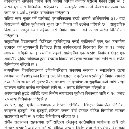
काँक्रेविहार खण्डको निर्माण कार्य आगामी आर्थिक वर्षदेखि प्रारम्भ गर्नका लागि रू. ८
करोड ६१ लाख विनियोजन गरिएको छ । जलस्रोत तथा ऊर्जा विकास मन्त्रालय तर्फ
जम्मा रू ३ अर्ब ८३करोड विनियोजन गरिएको छ ।
शैक्षिक स्तर सुधार गर्ने कार्यलाई प्राथमिकतामा राख्दै आगामी आर्थिकवर्षमा ३९० वटा
विद्यालयको भौतिक पूर्वाधारको सुधार तथा विकास गर्ने उल्लेख गरिएको छ । सामुदायिक
विद्यालयका अधुरा भवन पहिचान गरी निर्माण सम्पन्न गर्न रू १५ करोड विनियोजन
गरिएको छ ।
सामुदायिक विद्यालयलाई डिजिटल प्रविधियुक्त बनाई प्रतिस्पर्धी एवम् दक्ष जनशक्ति
उत्पादन गर्न मुख्यमन्त्री डिजिटल शिक्षा कार्यक्रमलाई निरन्तरता दिन रू १६ करोड
व्यवस्था गरिएको छ । स्थानीय तहको साझेदारीमा एक प्रदेश निर्वाचन क्षेत्र एक
आवासीय सुविधा सहितका ठुला विद्यालय विकास कार्यक्रम सञ्चाालनको लागि रू ६ करोड
विनियोजन गरिएको छ ।
मध्यपश्चिम विश्वविद्यालयको इन्जिनियरिङ्गर संकायमा स्नातक र स्नातकोत्तर तहमा
अध्ययनरत विद्यार्थीहरुको सिकाइ उपलब्धि बढाउन र प्रदेशमा प्रयोग हुने निर्माण सामग्री
तथा निर्मित संरचनाको गुणस्तरीयता परीक्षण गर्न प्रयोगशाला सुदृढीकरणको लागि यन्त्र
उपकरण खरिद कार्यमा सहयोगको लागि रू. ४ करोड विनियोजन गरिएको छ ।
अस्पतालको छुट्टै ओपिडि ब्लक निर्माण लगायतका पूर्वाधार विकासको लागि रु १० करोड
५० लाख विनियोजन गरिएको छ ।
क्यान्सर, मुटु, मृगौला,अलजाइमर,पार्किन्सन, एनिमिया, रिकेट्स,सिकलसेल एनिमिया,
स्पाइनल इञ्जुुरी, हेड इञ्जुारी,अटिजम जस्ता दीर्घ रोगबाट पीडित बिरामीको उपचार
सहायताको लागि रू १ करोड विनियोजन गरिएको छ ।
संघीय सरकारको सहकार्यमा दशौँ राष्ट्रिय खेलकुद प्रतियोगिता आयोजना साथै सबै
खेलहरु प्रदेशमै आयोजना गर्ने गरी भौतिक संरचना निर्माण तथा खेल पुर्वाधार विकासको