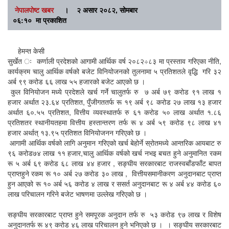
नेपालपोष्ट खबर
।
२ असार २०८२, सोमबार
०६:१० मा प्रकाशित
हेमन्त केसी
सुर्खेत ः कर्णाली प्रदेशको आगामी आर्थिक वर्ष २०८२÷८३ मा प्रस्ताव गरिएका नीति,
कार्यक्रम चालु आर्थिक वर्षको बजेट विनियोजनको तुलनामा ५ प्रतिशतले वृद्धि गरि ३२
अर्ब ९९ करोड ६६ लाख ५५ हजारको बजेट आएको छ ।
कुल विनियोजन मध्ये प्रदेशले खर्च गर्ने चालुतर्फ रु ७ अर्ब ७९ करोड ९१ लाख १
हजार अर्थात २३.६४ प्रतिशत, पुँजीगततर्फ रू १९ अर्ब ९८ करोड २७ लाख १३ हजार
अर्थात ६०.५५ प्रतिशत, वित्तीय व्यवस्थातर्फ रु ६१ करोड ५० लाख अर्थात १.८६
प्रतिशतर स्थानीयतहमा वित्तीय हस्तान्तरण तर्फ रू ४ अर्ब ५९ करोड ९८ लाख ४१
हजार अर्थात् १३.९५ प्रतिशत विनियोजनन गरिएको छ ।
आगामी आर्थिक वर्षको लागि अनुमान गरिएको खर्च बेहोर्ने स्रोतमध्ये आन्तरिक आयबाट रु
९६ करोड७४ लाख ११ हजार,चालु आर्थिक वर्षको खर्च नभइ बचत हुने अनुमानित रकम
रू ५ अर्ब ६९ करोड ६८ लाख ४४ हजार , सङ्घीय सरकारबाट राजस्वबाँडफाँट बापत
प्राप्तहुने रकम रू १० अर्ब २७ करोड ३० लाख , वित्तीयसमानीकरण अनुदानबाट प्राप्त
हुन आएको रू १० अर्ब ५६ करोड ४ लाख र ससर्त अनुदानबाट रू ४ अर्ब ४४ करोड ६०
लाख परिचालन गरिने बजेट भाषणमा उल्लेख गरिएको छ ।
सङ्घीय सरकारबाट प्राप्त हुने समपूरक अनुदान तर्फ रु ५३ करोड ९७ लाख र विशेष
अनुदानतर्फ रू ४९ करोड ४६ लाख परिचालन हुने भनिएको छ । । सङ्घीय सरकारबाट