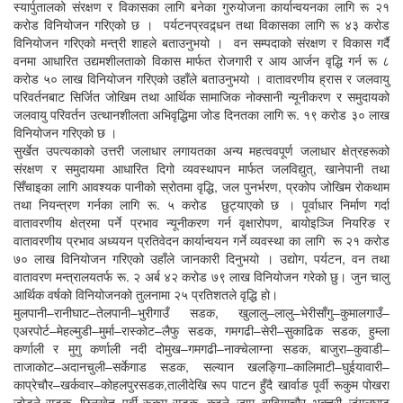
स्यार्पुतालको संरक्षण र विकासका लागि बनेका गुरुयोजना कार्यान्वयनका लागि रू २१
करोड विनियोजन गरिएको छ । पर्यटनप्रवद्र्धन तथा विकासका लागि रू ४३ करोड
विनियोजन गरिएको मन्त्री शाहले बताउनुभयो । वन सम्पदाको संरक्षण र विकास गर्दै
वनमा आधारित उद्यमशीलताको विकास मार्फत रोजगारी र आय आर्जन वृद्धि गर्न रू ८
करोड ५० लाख विनियोजन गरिएको उहाँले बताउनुभयो । वातावरणीय ह्रास र जलवायु
परिवर्तनबाट सिर्जित जोखिम तथा आर्थिक सामाजिक नोक्सानी न्यूनीकरण र समुदायको
जलवायु परिवर्तन उत्थानशीलता अभिवृद्धिमा जोड दिनतका लागि रू. १९ करोड ३० लाख
विनियोजन गरिएको छ ।
सुर्खेत उपत्यकाको उत्तरी जलाधार लगायतका अन्य महत्ववपूर्ण जलाधार क्षेत्रहरूको
संरक्षण र समुदायमा आधारित दिगो व्यवस्थापन मार्फत जलविद्युत्, खानेपानी तथा
सिँचाइका लागि आवश्यक पानीको स्रोतमा वृद्धि, जल पुनर्भरण, प्रकोप जोखिम रोकथाम
तथा नियन्त्रण गर्नका लागि रू. ५ करोड छुट्याएको छ । पूर्वाधार निर्माण गर्दा
वातावरणीय क्षेत्रमा पर्ने प्रभाव न्यूनीकरण गर्न वृक्षारोपण, बायोइञ्जि नियरिङ र
वातावरणीय प्रभाव अध्ययन प्रतिवेदन कार्यान्वयन गर्ने व्यवस्था का लागि रू २१ करोड
७० लाख विनियोजन गरिएको उहाँले जानकारी दिनुभयो । उद्योग, पर्यटन, वन तथा
वातावरण मन्त्रालयतर्फ रू. २ अर्ब ४२ करोड ७९ लाख विनियोजन गरेको छु। जुन चालु
आर्थिक वर्षको विनियोजनको तुलनामा २५ प्रतिशतले वृद्धि हो।
मुलपानी–रानीघाट–तेलपानी–भुरीगाउँ सडक, खुलालु–लालु–भेरीसाँगु–कुमालगाउँ–
एअरपोर्ट–मेहल्मुडी–मुर्मा–रास्कोट–लैफु सडक, गमगढी–सेरी–सुकाढिक सडक, हुम्ला
कर्णाली र मुगु कर्णाली नदी दोमुख–गमगढी–नाक्चेलाग्ना सडक, बाजुरा–कुवाडी–
ताजाकोट–अदानचुली–सर्केगाड सडक, सल्यान खलङ्गाि–कालिमाटी–घुईयावारी–
काप्रेचौर–खर्कवार–कोहलपुरसडक,तालीदेखि रूप पाटन हुँदै खार्वाङ पूर्वी रूकुम पोखरा
जोड्ने सडक, छिनखेत–पूर्वी रूकुम सडक, कुइने–जामु–बाबियाचौर–भक्तरी–जंगलघाट