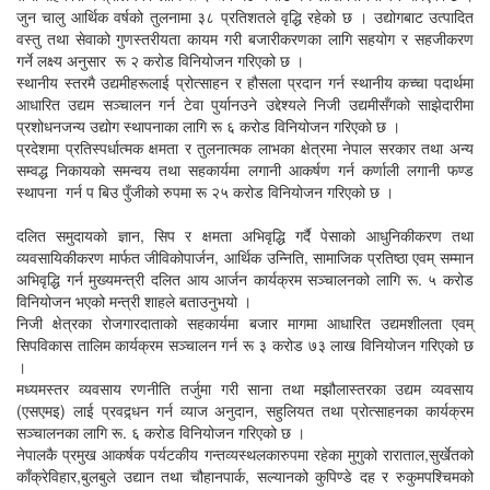
जुन चालु आर्थिक वर्षको तुलनामा ३८ प्रतिशतले वृद्धि रहेको छ । उद्योगबाट उत्पादित
वस्तु तथा सेवाको गुणस्तरीयता कायम गरी बजारीकरणका लागि सहयोग र सहजीकरण
गर्ने लक्ष्य अनुसार रू २ करोड विनियोजन गरिएको छ ।
स्थानीय स्तरमै उद्यमीहरूलाई प्रोत्साहन र हौसला प्रदान गर्न स्थानीय कच्चा पदार्थमा
आधारित उद्यम सञ्चालन गर्न टेवा पुर्यानउने उद्देश्यले निजी उद्यमीसँगको साझेदारीमा
प्रशोधनजन्य उद्योग स्थापनाका लागि रू ६ करोड विनियोजन गरिएको छ ।
प्रदेशमा प्रतिस्पर्धात्मक क्षमता र तुलनात्मक लाभका क्षेत्रमा नेपाल सरकार तथा अन्य
सम्वद्ध निकायको समन्वय तथा सहकार्यमा लगानी आकर्षण गर्न कर्णाली लगानी फण्ड
स्थापना गर्न प बिउ पुँजीको रुपमा रू २५ करोड विनियोजन गरिएको छ ।
दलित समुदायको ज्ञान, सिप र क्षमता अभिवृद्धि गर्दै पेसाको आधुनिकीकरण तथा
व्यवसायिकीकरण मार्फत जीविकोपार्जन, आर्थिक उन्निति, सामाजिक प्रतिष्ठा एवम् सम्मान
अभिवृद्धि गर्न मुख्यमन्त्री दलित आय आर्जन कार्यक्रम सञ्चालनको लागि रू. ५ करोड
विनियोजन भएको मन्त्री शाहले बताउनुभयो ।
निजी क्षेत्रका रोजगारदाताको सहकार्यमा बजार मागमा आधारित उद्यमशीलता एवम्
सिपविकास तालिम कार्यक्रम सञ्चालन गर्न रू ३ करोड ७३ लाख विनियोजन गरिएको छ
।
मध्यमस्तर व्यवसाय रणनीति तर्जुमा गरी साना तथा मझौलास्तरका उद्यम व्यवसाय
(एसएमइ) लाई प्रवद्र्धन गर्न व्याज अनुदान, सहुलियत तथा प्रोत्साहनका कार्यक्रम
सञ्चालनका लागि रू. ६ करोड विनियोजन गरिएको छ ।
नेपालकै प्रमुख आकर्षक पर्यटकीय गन्तव्यस्थलकारुपमा रहेका मुगुको राराताल,सुर्खेतको
काँक्रेविहार,बुलबुले उद्यान तथा चौहानपार्क, सल्यानको कुपिण्डे दह र रुकुमपश्चिमको