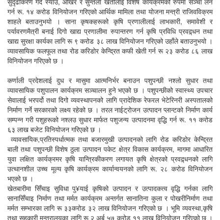
सुदृढीकरण गर्दै स्याउ, ओखर र सुन्तला खेतीलाई विशेष कार्यक्रमको रुपमा सञ्चा लन
गर्न रू. १४ करोड विनियोजन गरिएको आर्थिक मामिला तथा योजना मन्त्री राजिवविक्रम
शाहले बताउनुभयो । साना कृषकहरूको कृषि प्रणालीलाई लाभकारी, समावेशी र
पर्यावरणमैत्री बनाई दिगो खाद्य प्रणालीमा रुपान्तरण गर्न कृषि प्रविधि प्रवद्र्धन तथा
खाद्य सुरक्षा कार्यका लागि रू ९ करोड ३८ लाख विनियोजन गरिएको उहाँले बताउनुभयो ।
व्यावसायिक फलफूल तथा रोड करिडोर केन्द्रित कफी खेती गर्न रू २३ करोड ८६ लाख
विनियोजन गरिएको छ ।
कर्णाली प्रदेशलाई दुध र मासुमा आत्मनिर्भर बनाउन पशुपन्छी नश्लो सुधार तथा
व्यावसायिक पशुपालन कार्यक्रम सञ्चालन हुने भएको छ । पशुपन्छीको स्वास्थ्य उपचार
सेवालाई भरपर्दो तथा दिगो व्यवस्थापनको लागि प्रादेशिक रेफरल भेटेरिनरी अस्पतालको
निर्माण गर्ने सरकारको लक्ष्य रहेको छ । तरल नाईट्रोजन उत्पादन प्लान्टको निर्माण कार्य
सम्पन्न गरी पशुहरूको नश्लउ सुधार मार्फत पशुजन्य उत्पादनमा वृद्धि गर्न रू. ११ करोड
६३ लाख बजेट विनियोजन गरिएको छ ।
व्यावसायिक,प्रतिस्पर्धात्मक तथा बजारमुखी उत्पादनको लागि रोड करिडोर केन्द्रित
बाली तथा पशुपन्छी विशेष ठुला उत्पादन पकेट क्षेत्र विकास कार्यक्रम, मागमा आधारित
युवा लक्षित कार्यक्रमर कृषि यान्त्रिकीकरण लगायत कृषि क्षेत्रको प्रवद्र्धनको लागि
उत्थानशील उच्च मूल्य कृषि कार्यक्रम कार्यान्वयनको लागि रू. २८ करोड विनियोजन
भएको छ ।
खेतबारीमा सिँचाइ सुविधा पु¥याई कृषिको उत्पादन र उत्पादकत्व वृद्धि गर्नका लागि
सानासिँचाइ निर्माण तथा मर्मत कार्यक्रम अन्तर्गत सानातिना कुला र पोखरीनिर्माण तथा
मर्मत सम्भारका लागि रू ३३करोड ३२ लाख विनियोजन गरिएको छ । भूमि व्यवस्था,कृषि
तथा सहकारी मन्त्रालयका लागि रू २ अर्ब ५७ करोड ११ लाख विनियोजन गरिएको छ ।