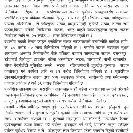
लगायतका सडक निर्माण तथा स्तरोन्नपति कार्यका लागि रू. ४९ करोड २४ लाख
विनियोजन गरिएको छ । प्रदेशभित्रका पर्यटन पूर्वाधार प्रवद्र्धनसँग सम्बन्धित
रणनीतिक महत्व बोकेका डोल्पाको त्रिपुरा बगर छल हुँदै मौरेलेक सडक, पातिहाल्ना–
परिलह–आँखेखोला , शे–फोक्सुन्डो सडक, बालुवासंग्रही–कुपिण्डे सडक, ताल्चा–रारा
सडक,हिल्सा–मानेपेमे–लिमीलाप्चा सडक, थलह–बाटुले–ब्याउलीढुङ्गाा–जुम्ला सडक
निर्माणका लागि रू. २१ करोड २५ लाख विनियोजन भएको छ ।
स्थानीय तहको केन्द्र जोड्ने प्रादेशिक सडक सञ्जासलको स्तरोन्नोति कार्यका लागि
रू. ८० करोड ५० लाख विनियोजन गरिएको छ । ग्रामीण सडक सञ्जााल सुधार
आयोजना अन्तर्गत निर्माणाधीन मोर्क–चंखिला–बडावन–सानाखोला सडक, दशरथपुर–
डाँडागाउँ–जितेजुवा–ढाडखेत–मटेला–धरमपोखरा सडक, चौरजहारी–नार्जी–खोलागाँउ–
चौथा–बैरागीठाँटी–मुसिकोट–सल्ले सडक रशितलपोखरी–झुल्खेत–चुनवाङ सडक
कालोपत्रे गर्ने कार्यका लागि रू ८१ करोड विनियोजन गरिएको छ । प्रादेशिक
लोकमार्ग,प्रादेशिक सडक तथा अन्य सडकहरू निर्माण, स्तरोन्नति तथा मर्मतसम्भार
कार्यका लागि रू ४ अर्ब ३६ करोड विनियोजन गरिएको छ ।
प्रादेशिक लोकमार्ग तथा प्रादेशिक सडकलाई बाह्रै महिना सञ्चालनमा ल्याउने उद्देश्यले
सडक पुल निर्माणलाई उच्च प्राथमिकता दिई क्रमागत रूपमा रहेका र आ.व. २०८२÷८३
मा सुरू हुने आयोजनाहरूको लागि १ अर्ब १५ करोड विनियोजन गरेको छ
आगामी आर्थिक वर्षभित्र सम्पुर्ण तुईन प्रतिस्थापन लागि थप ७५ वटा झोलुङ्गे पुल
निर्माण सम्पन्न गर्न र पुराना झोलुङ्गेद पुलको मर्मत सम्भारका लागि रू ३७ करोड ८५
लाख विनियोजन गरिएको छ । हुम्लाको सदरमुकाम सिमकोटलाई मानसरोवर कैलाश
प्रवेशद्वारका रूपमा विकास गरी पर्यटन प्रवद्र्धन गर्न खार्पु–सिमकोट नमुना एकीकृत
पर्यटन पूर्वाधार विकास र शे– फोक्सुण्डो ताल किनारमा रहेको प्राचीन रिङ्बो बस्तीलाई