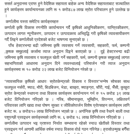
ससर्त अनुदानमा प्राप्त हुने वैदेशिक सहायता बाहेक अन्य वैदेशिक सहायताबाट सञ्चालित
हुने कार्यक्रम कार्यान्वयनका लागि रू १ करोड८७ लाख स्रोत परिचालन हुने उल्लेख छ
।
कर्णालीमा यस्ता समेटिय कार्यक्रमहरु
कर्णाली कृषि विकास रणनीति कार्यान्वयन गर्दै कृषिको आधुनिकीकरण, यान्त्रिकीकरण,
उत्पादन लागत न्यूनीकरण, उत्पादन र उत्पादकत्व अभिवृद्धि गरी कृषिको व्यावसायीकरण
गर्दै लिइने कर्णालीको प्रदेशको बजेट भाषणमा सुनाएको छ ।
पाँच हेक्टरभन्दा बढी जमिनमा कृषि व्यवसाय गर्ने व्यवसायी, सहकारी, फर्म, कम्पनी
,कृषक समूहलाई कर्जामा व्याज अनुदान दिइने बताएको छ । दुई हेक्टरभन्दा बढी
जमिनमा कृषि व्यवसाय र फलफूल खेती गर्ने सहकारी, फर्म, कम्पनी कृषक समूहलाई लागत
सहभागिताको आधारमा अनुदान दिने व्यवस्थालाई परिमार्जन गरी व्याज अनुदान
कार्यक्रममा रू १० करोड २२ लाख बजेट विनियोजन गरेको छ ।
“व्यावसायिक कृषिको आधारः स्रोतकेन्द्रको विकास र विस्तार“भन्नेष सोचका साथ
फलफूल नर्सरी, च्याउ, मौरी, बिउबिजन, भेडा, बाख्रा, च्याङ्ग्रा, चौंरी, गाई, भैँसी, कुखुरा
स्रोत केन्द्रको स्थापना तथा विकास कार्यक्रम कार्यान्वयन गर्न रु १५ करोड ३९ लाख
बजेट विनियोजन गरिएको छ । गरिब, सीमान्तकृत, भूमिहीन, विपन्नन, लक्षितवर्ग
परिवारका लागि खाद्य तथा पोषण सुरक्षा र जीविकोपार्जन विशेष प्रोत्साहन कार्यक्रम लागि
बजेट रू. ४ करोड१० लाख विनियोजन भएको छ । अर्गानिक कृषि तथा रैथाने बाली तथा
पशुपन्छी प्रवद्र्धन कार्यक्रमको लागि रू. ६ करोड १८ लाख विनियोजन गरिएको छ ।
कर्णालीमा उत्पादन भइ प्रशस्त निर्यात सम्भावना रहेको स्याउ खेतीको विस्तार तथा
प्रवद्र्धन गर्न आगामी आर्थिक वर्षमा स्याउ विकास वोर्ड गठन गरिनेछ। ह्रासोउन्मुख बगैँचा