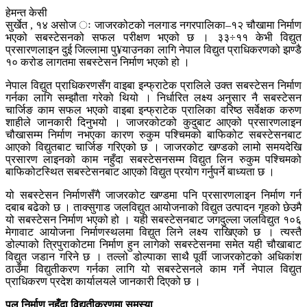
हेमन्त केसी
सुर्खेत , १४ असोज ः जाजरकोटको नलगाड नगरपालिका–१२ चौखामा निर्माण
भएको सबस्टेसनको सफल परीक्षण भएको छ । ३३÷११ केभी विद्युत
प्रसारणलाइन दुई जिल्लामा पु¥याउनका लागि नेपाल विद्युत प्राधिकरणको झण्डै
१० करोड लागतमा सबस्टेसन निर्माण भएको हो ।
नेपाल विद्युत प्राधिकरणसँग वाइबा इन्फ्राटेक प्रालिले उक्त सबस्टेसन निर्माण
गर्नका लागि सम्झौता गरेको थियो । निर्धारित लक्ष्य अनुसार नै सबस्टेसन
चार्जिङ काम सफल भएको वाइबा इन्फ्राटेक प्रालिका वरिष्ठ सर्वेक्षक करुण
शाहीले जानकारी दिनुभयो । जाजरकोटको कुदुबाट आएको प्रसारणलाइन
चौखासम्म निर्माण नभएका कारण रुकुम पश्चिमको बाफिकोट सबस्टेसनबाट
आएको विद्युतबाट चार्जिङ गरिएको छ । जाजरकोट खण्डको लामो समयदेखि
प्रसारण लाइनको काम नहुँदा सबस्टेसनसम्म विद्युत लिन रुकुम पश्चिमको
बाफिकोटस्थित सबस्टेसनबाट आएको विद्युत प्रयोग गर्नुपर्ने बाध्यता छ ।
यो सबस्टेसन निर्माणसँगै जाजरकोट खण्डमा पनि प्रसारणलाइन निर्माण गर्न
दबाब बढेको छ । ताक्सुगाड जलविद्युत आयोजनाको विद्युत उत्पादन गृहको छेउमै
यो सबस्टेसन निर्माण भएको हो । यही सबस्टेसनबाट जगदुल्ला जलविद्युत १०६
मेगावाट आयोजना निर्माणस्थलमा विद्युत लिने लक्ष्य राखिएको छ । त्यस्तै
डोल्पाको त्रिपुराकोटमा निर्माण हुन लागेको सबस्टेसनमा समेत यही चौखाबाट
विद्युत जडान गरिने छ । तल्लो डोल्पाका साथै पूर्वी जाजरकोटको अधिकांश
ठाउँमा विद्युतीकरण गर्नका लागि यो सबस्टेसनले काम गर्ने नेपाल विद्युत
प्राधिकरण प्रदेश कार्यालयले जानकारी दिएको छ ।
पुल निर्माण नहुँदा विद्युतीकरणमा समस्या