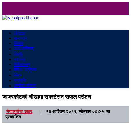
Nepalpostkhabar
Online News Portal
Home
समाचार
विचार
अर्थ/वाणिज्य
शिक्षा
स्वास्थ
मनाेरञ्जन
कला/ साहित्य
विश्व
प्रविधि
अनौठो संसार
जाजरकोटको चौखामा सबस्टेसन सफल परीक्षण
नेपालपोष्ट खबर
।
१४ आश्विन २०८१, सोमबार ०७:४५ मा
प्रकाशित