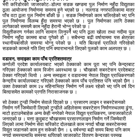
भेरी करिडोरको जाजरकोट–डोल्पा सडक खण्डमा पुल निर्माण नहुँदा विद्युतका
ठूला आयोजना निर्माणमा समस्य हुने भएको छ । नलगाड नगरपालिकामा मात्र
पाँच वटा ठूला पुल निर्माण बाँकी छ । सडक निर्माणको काम चलिरहेको भए पनि
पुल निर्माणमा विलम्ब हुँदा समस्या भएको छ । पुल निर्माणका लागि ठेक्का
लागेकाको समयमै काम नहुँदा हैरानी भोग्नु परेको छ ।
विद्युतीकरण गर्नका लागि सामान लिनुपर्ने भए पनि ठूला खोला तथा नदीमा पुल
निर्माण नहुँदा काममा बाधा पुगेको हो । सबैभन्दा बढी वर्षायाममा यस क्षेत्रका
स्थानीयबासीले समस्या भोग्नु परेको छ । यति बिल्डर्स प्रालिले गरिरहेको
सडकको कामले गति लिए पनि क्याराभानले लिएको पुलको काम अलपत्र छ ।
वडावन, समाइका काम पाँच प्रतिशतमात्र
कर्णाली प्रदेश कार्यालयबाट भएको ठेक्काको काम पूरा भए पनि केन्द्रबाट
गरिएका ठेक्काको काम विजोग अवस्थामा छ । चौखाको सबस्टेसन प्रदेशबाट
ठेक्का गरिएको थियो । अन्य समाइला र वडावनमा नेपाल विद्युत प्राधिकरणको
केन्द्रीय कार्यालयबाट गरिएको ठेक्काको काम पाँच प्रतिशत पनि भएको छैन ।
उक्त ठेक्काको काम २४ महिनाभित्र निर्माण गर्ने लक्ष्य रहेको भए पनि वर्ष दिन
बित्दासमेत कामको प्रगति निरासाजनक छ ।
सो ठेक्का टुन्डी निर्माण सेवाले दिएको छ । प्रसारण लाइन र सबस्टेसनको
निर्माण गर्ने जिम्मेवारी लिएको टुन्डीले अहिलेसम्म सबस्टेसन निर्माणस्थलमा ढुंगा,
माटो हटाउनेबाहेक अन्य केही नगरेको नेपाल विद्युत प्राधिकरण, जनाजरकोटले
जनाएको छ । यत्ता कुदुबाट चौखासम्म प्रसारणलाइन निर्माण गर्ने जिम्मेवारी
लिएको लामा निर्माण सेवा चरिकोट दोलखाले काम नगर्दा चौखा सबस्टेसनमा
विद्युत जडानको काम हुन सकेको छैन । ६ वर्षभन्दा बढी समय बित्दा पनि काम
नगर्दा समस्यामाथि समस्या थपिएको जाजरकोट वितरण केन्द्रका प्रमुख