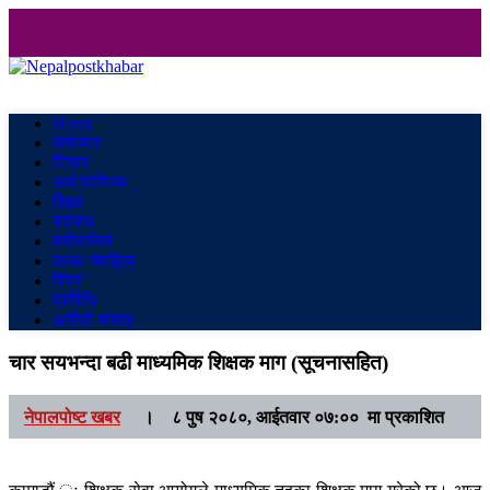
Nepalpostkhabar
Online News Portal
Home
समाचार
विचार
अर्थ/वाणिज्य
शिक्षा
स्वास्थ
मनाेरञ्जन
कला/ साहित्य
विश्व
प्रविधि
अनौठो संसार
चार सयभन्दा बढी माध्यमिक शिक्षक माग (सूचनासहित)
नेपालपोष्ट खबर
।
८ पुष २०८०, आईतवार ०७:०० मा प्रकाशित