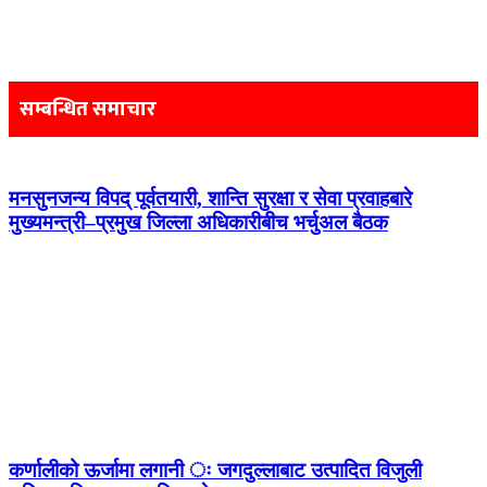
Post
navigation
सम्बन्धित समाचार
मनसुनजन्य विपद् पूर्वतयारी, शान्ति सुरक्षा र सेवा प्रवाहबारे
मुख्यमन्त्री–प्रमुख जिल्ला अधिकारीबीच भर्चुअल बैठक
कर्णालीको ऊर्जामा लगानी ः जगदुल्लाबाट उत्पादित विजुली