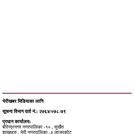
भेरीखबर मिडियाका लागि
सूचना विभाग दर्ता नं.: २७६४/०७८-७९
प्रधान कार्यालय:
बीरेन्द्रनगर नगरपालिका -१० , सुर्खेत
शाखाहरु , भेरी नगरपालिका -३ जाजरकोट