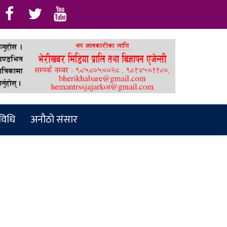
रविधि
अनौठो संसार