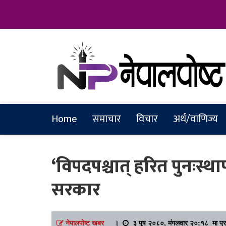
Online News Portal
Nepalpostkh
Home
समाचार
विचार
अर्थ/वाणिज्य
‘विपदपश्चात् हरित पुनःस्
सरकार
नेपालपोष्ट खबर
।
३ पुष २०८०, मंगलवार २०:१८ मा प्