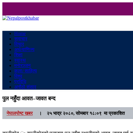
Nepalpostkhabar
Online News Portal
Home
समाचार
विचार
अर्थ/वाणिज्य
शिक्षा
स्वास्थ
मनाेरञ्जन
कला/ साहित्य
विश्व
प्रविधि
अनौठो संसार
पुल नहुँदा आवत–जावत बन्द
नेपालपोष्ट खबर
।
२५ भाद्र २०८०, सोमबार १८:०९ मा प्रकाशित