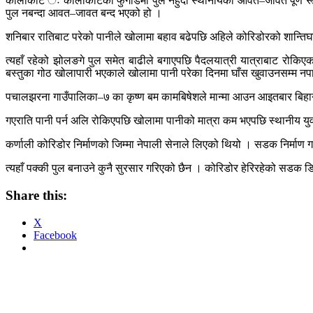
कालीकोट ः कालीकोटको फुगाडमा पुल नहुँदा स्थानीयको आवत–जावत पूर्ण रूपम
पुल नबन्दा आवत–जावत बन्द भएको हो ।
शनिबार रातिबाट परेको पानीले खोलामा बहाव बढेपछि अहिले कोरिडोरको शान्ति
त्यहाँ रहेको झोलङगे पुल समेत बाढीले बगाएपछि पैदलयात्री यात्राबाट रोकि
बस्तुका गोठ खोलापारी भएकाले खोलामा पानी परेका दिनमा घाँस खुवाउनसम्म न
पचालझरना गाउँपालिका–७ का कृष्ण बम कामबिषेशले मान्मा आउन आइतबार बिहान
गएराति पानी पर्न अलि रोकिएपछि खोलामा पानीको मात्रा कम भएपछि स्थानीय यु
कर्णाली कोरिडोर निर्माणको जिम्मा नेपाली सेनाले लिएको थियो । सडक निर्माण ग
त्यहाँ पक्की पुल बनाउने कुनै सुरसार गरिएको छैन । कोरिडोर हेरिरहेको सडक डि
Share this:
X
Facebook