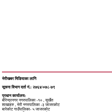
भेरीखबर मिडियाका लागि
सूचना विभाग दर्ता नं.: २७६४/०७८-७९
प्रधान कार्यालय:
बीरेन्द्रनगर नगरपालिका -१० , सुर्खेत
शाखाहरु , भेरी नगरपालिका -३ जाजरकोट
बारेकोट गाउँपालिका- ५ जाजरकोट