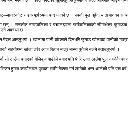
ा बन्द भएको छ । कालीकोटको खुलालुदेखि हुम्लाको सल्लीसल्लाह जोड्ने कर्णाल
घाट–जाजरकोट सडक पूर्णरुपमा बन्द भएको छ । पक्की पुल नहुँदा यातायातका सा
एका छन् । रास्कोट नगरपालिका र पचालझरना गाउँपालिकाको सीमाक्षेत्र फुगाडमा
पाउने अवस्था छ ।
 पैदल आउनुभयो । खोलामा पानी बढेकाले दिनभरि फुगाड खोलाको पानीको मात्रा ह
वाको सहयोगमा खोला तरेर आज बिहान मात्र मान्मा पुगेको बलमे बताउनुभयो ।
र्दा सो ठाउँमा बनाएको बेलिबृज बाढीले बगाए पनि फेरि उक्त ठाउँमा पुल नबनेकै 
भिजन हुम्ला कार्यालयले पुलका लागि ठेक्का गर्न लागेको भन्न थालेको पनि एक वर