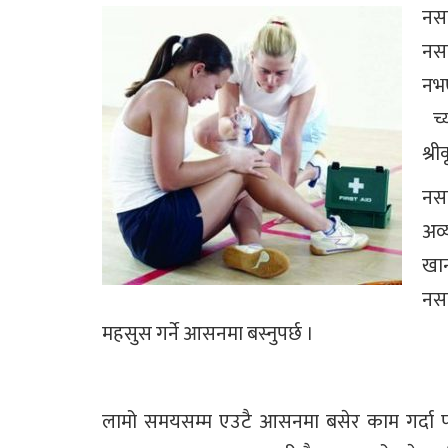
नसा
नसा
नभए
च्य
श्री
नसा
अव्
खान
नस
महसुस गर्ने आसनमा बस्नुपर्छ ।
लामो समयसम्म एउटै आसनमा बसेर काम गर्दा प