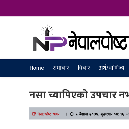
Online News Portal
Nepalpostkh
Home
समाचार
विचार
अर्थ/वाणिज्य
नसा च्यापिएको उपचार न
नेपालपोष्ट खबर
।
८ बैशाख २०७४, शुक्रबार ०४:१६ मा