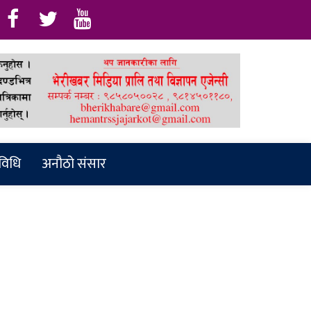
रविधि
अनौठो संसार