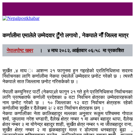
Nepalpostkhabar
Online News Portal
कर्णालीमा एमालेले उम्मेदवार टुँगो लगायो , नेकपाले नाैँ जिल्ला मात्र
नेपालपोष्ट खबर
।
४ माघ २०८२, आईतवार ०६:५८ मा प्रकाशित
सुर्खेत ,४ माघ ः आशन्न २१ फागुनमा हुन गइरहेको प्रतिनिधिसभा सदस्य
निर्वाचनका लागि कर्णालीमा नेकपा एमालेले उम्मेदवार छनोट गरेको छ । त्यस्तै
नेकपाले सात जिल्लामा छनोट गरिसकेको छ ।
नेपाली कम्युनिस्ट पार्टी (नेकपा)ले फागुन २१ गते हुने प्रतिनिधिसभा निर्वाचनका
लागि प्रत्यक्षतर्फ कर्णाली प्रदेशका ७ वटा निर्वाचन क्षेत्रका उम्मेदवारहरूको
नाम छनोट गरेको छ । १० जिल्लाका १२ वटा निर्वाचन क्षेत्रहरू रहेको
कर्णालीमा सुर्खेत र दैलेखमा २/ २ वटा निर्वाचन क्षेत्रहरू छन् ।
नेकपा कर्णालीका नेता कालिबहादुर मल्लका अनुुसार रूकुम पश्चिममा गोपाल
शर्मा, जुम्लामा नरेश भण्डारी, दैलेख क्षेत्र नम्बर १ मा अम्बर बहादुर थापा, दैलेख
क्षेत्र नम्बर २ मा योगेन्द्र बहादुर शाही, सुर्खेत क्षेत्र नम्बर १ मा जीतबहादुर राना,
सुर्खेत क्षेत्र नम्बर २ मा झकबहादुर मल्ल र डोल्पामा धनबहादुर बुढा ,