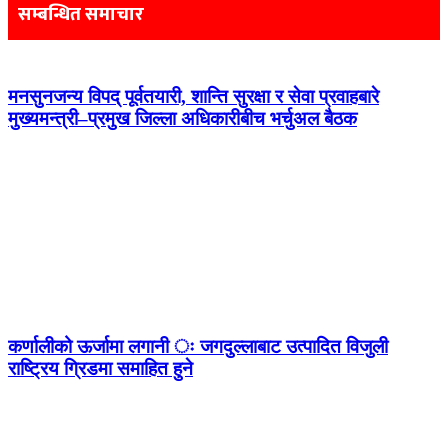
सम्बन्धित समाचार
मनसुनजन्य विपद् पूर्वतयारी, शान्ति सुरक्षा र सेवा प्रवाहबारे
मुख्यमन्त्री–प्रमुख जिल्ला अधिकारीबीच भर्चुअल बैठक
कर्णालीको ऊर्जामा लगानी ः जगदुल्लाबाट उत्पादित विजुली
राष्ट्रिय ग्रिडमा समाहित हुने