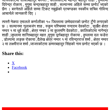
जाजरकाेटमा शक्तिबहादुर बस्नेत , कालिकोटमा महेन्द्र बहादुर शाही , हुम्लामा
दिपेन्द्र रोकाय , मुगुमा चन्द्रबहादुर शाही , सल्यानमा अहिले सम्मा छनोट भएको
छैन । बस्नेतले अहिले सम्मा टिकट नबुझेको प्रचण्डका स्वकीय सचिव गोविन्द
आचार्यले जानकारी दिए ।
त्यस्तै नेकपा एमालले कर्णालीका १० जिल्लामा उम्मेदवारको छनोट टुँगो लगाएको
छ । सल्यानमा गुलाबजंग शाह , रुकुम पश्चिममा नन्दराम देवकोटा , सुर्खेत क्षेत्र
नम्वर १ मा धुर्व शाही , क्षेत्र नम्बर २ मा कुलमणि देवकोटा , कालिकोटमा नागेन्द्र
शाही ,जुम्लामा शान्तिबहादुर महत ,मुगुमा पूर्णबहादुर रोकाया , हुम्लामा दल फडेरा
, डोल्पामा लङ्क रोकाया ,दैलेख क्षेत्र नम्वर १ मा रविन्द्रराज शर्मा , क्षेत्र नम्वर
२ मा लक्ष्मीराज शर्मा ,जाजरकोटमा डम्मरबहादुर सिंहको नाम छनोट भएको छ ।
Share this:
X
Facebook
Post
navigation