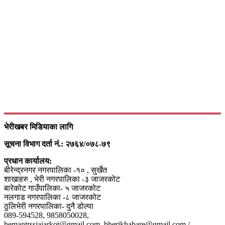
भेरीखबर मिडियाका लागि
सूचना विभाग दर्ता नं.: २७६४/०७८-७९
प्रधान कार्यालय:
बीरेन्द्रनगर नगरपालिका -१० , सुर्खेत
शाखाहरु , भेरी नगरपालिका -३ जाजरकोट
बारेकोट गाउँपालिका- ५ जाजरकोट
नलगाड नगरपालिका -८ जाजरकोट
ठुलिभेरी नगरपालिका- दुनै डोल्पा
089-594528, 9858050028,
hemantrssjajarkot@gmail.com, bherikhabare@gmail.com /