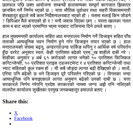
छलफल पछि उक्त आयोजना सम्बन्धी हालसम्मका सम्पूर्ण कागजात झिकाएर
छानबिन गर्ने निर्णय भएको छ । यत्ता भौतिक पूर्वाधार तथा सहरी विकासमन्त्री
शेरबहादुर बुढाले सबै काम निर्देशनालयबाट भएको हो । यसमा मलाई किन जोडने
? डिपिआर मैले बनाएको हो र ? भन्दै जवाफ दिएका छन् । यस्ता खालका गलत
काम म बाट भएको प्रमाणित भएमा पदबाट राजिनामा दिने उनले बताए ।
हाल मुख्यमन्त्री कार्यालय सहित आठ मन्त्रालय निर्माण गर्ने डिजाइन सहित पाँच
तलाको अत्यधुनिक भवन निर्माण हुने गरेर डिजाइन तयार भएको छ । हाल
मन्त्रालयको संख्या बढ्नु, अन्डरग्राउन्ड पार्किङ थपिनु र आर्थिक वर्ष परिवर्तन
हुँदा दररेट अनुसार स्वतः केही प्रतिशत बढेको प्रम्ुख शाहीले दाबी गरे ।
शाहीका अनुसार ४ अर्ब ६१ करोडको लागत भनेको १० प्रतिशत फिजिकल
कन्टिन्जेन्सी, १० प्रतिशत प्राइस एडजस्टमेन्ट र ४ प्रतिशत कन्टिन्जेन्सी तथा
भ्याट सहितको कुल रकम हो । यी सबै जोड्दा लागत बढी देखिएको हो । साथै,
एरिया पनि बढेको छ भने डिजाइन पूरै परिवर्तन गरिएको छ । विगतका भन्दा
अत्याधुनिक पनि बनाइएकाले लागत अनुमान बढेको उनको दाबी छ । यत्ता
सरकारले निर्णय गरेपनि प्रदेश सरकारको नाममा जग्गा अझै पनि नलिएको
मालपोत कार्यालय सुर्खेतका प्रमुख जनकबहादुर हमालले बताए ।
Share this:
X
Facebook