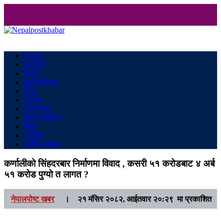
Nepalpostkhabar
Online News Portal
Home
समाचार
विचार
अर्थ/वाणिज्य
शिक्षा
स्वास्थ
मनाेरञ्जन
कला/ साहित्य
विश्व
प्रविधि
अनौठो संसार
कर्णालीको सिंहदरबार निर्माणमा विवाद , कसरी ५१ करोडबाट ४ अर्ब
५१ करोड पुग्यो त लागत ?
नेपालपोष्ट खबर
।
२१ मंसिर २०८२, आईतवार २०:२९ मा प्रकाशित