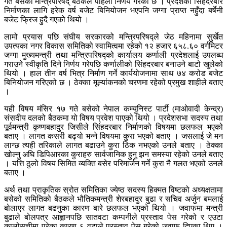
गते बसेको मन्त्रिपरिषद् बैठकले पहिलो निर्णय गरेको छ । प्रदेशको सिंहदरबार
निर्माणका लागि हरेक वर्ष बजेट बिनियोजन भएपनि जग्गा प्राप्त नहुँदा बर्षेनी
बजेट फ्रिज हुदै गएको थियो ।
लामो प्रयास पछि संघीय सरकारको मन्त्रिपरिषद्ले जेठ महिनामा सुर्खेत
उपत्यका नगर विकास समितिको स्वामित्वमा रहेको १२ हजार ६५८.६० वर्गमिटर
जग्गा मुख्यमन्त्री तथा मन्त्रिपरिषद्को कार्यालय कर्णाली प्रदेशलाई उपलब्ध
गराउने स्वीकृति दिने निर्णय गरेपछि कर्णालीको सिंहदरबार बनाउने बाटो खुलेको
थियो । हाल तीन वर्ष भित्र निर्माण गर्ने कार्ययोजनामा साथ ७४ करोड बजेट
बिनियोजन गरिएको छ । ठेक्का मूल्यांकनको चरणमा रहेको प्रमुख शाहीले बताए
।
यही विषय मंसिर १७ गते बसेको नेपाल कम्युनिस्ट पार्टी (माओवादी केन्द्र)
संसदीय दलको बैठकमा यो विषय प्रवेश पाएको थियो । प्रदेशसभा सदस्य तथा
पूर्वमन्त्री कृष्णबहादुर जिसीले सिंहदरबार निर्माणको विषयमा छलफल भएको
बताए । लागत कसरी बढ्यो भन्ने विषयमा कुरा भएको बताए । जसलाई जे मन
लाग्छ त्यही तरिकाले लागत बढाउने कुरा ठिक नभएको उनले बताए । ठेक्का
खोल्नु अघि डिपिआरका कुराहरु सार्वजानिक हुनु झन समस्या रहेको उनले बताए
। यत्ति ठुलो विषय सिमित व्यक्ति बसेर परिमार्जन गर्ने कुरा नै गलत भएको उनले
बताए ।
अर्थ तथा प्राकृतिक स्रोत समितिका ज्येष्ठ सदस्य हिक्मत विष्टको अध्यक्षतामा
बसेको समितिको बैठकले भौतिकमन्त्री शेरबहादुर बुढा र सचिव अर्जुन बमलाई
बोलाएर लागत बढनुका कारण बारे छलफल भएको थियो । जवाफमा मन्त्री
बुढाले बोलपत्र आह्वानपछि सातवटा कम्पनीले प्रस्ताव पेस गरेको र एउटा
कालोसूचीमा परेका कारण ६ वटाले प्रस्ताव पेस गरेको जवाफ दिएका थिए ।