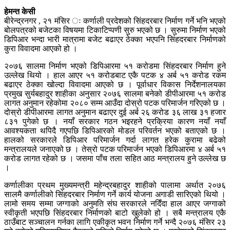
हेमन्त केसी
बीरेन्द्रनगर , २१ मंसिर ः कर्णाली प्रदेशको सिंहदरबार निर्माण गर्ने भनि भएको
बोलपत्रको बजेटका विषयमा टिकाटिप्पणी सुरु भएको छ । सुरुमा निर्माण भएको
डिपिआर भन्दा भारी मात्रामा बजेट बढाएर ठेक्का भएपनि सिंहदरबार निर्माणको
कुरा विवादमा आएको हो ।
२०७६ सालमा निर्माण भएको डिपिआरमा ५१ करोडमा सिंहदरबार निर्माण हुने
उल्लेख थियो । हाल आएर ५१ करोडबाट एकै पटक ४ अर्ब ५१ करोड रकम
बढाएर ठेक्का खोल्दा विवादमा आएको छ । पूर्वाधार विकास निर्देशनालयका
प्रमुख सुर्यबहादुर शाहीका अनुसार २०७६ सालमा बनेको डीपीआरमा ५१ करोड
लागत अनुमान रहेकोमा २०८० सम्म आउँदा दोस्रो पटक परिमार्जन गरिएको छ ।
दोस्रो डीपीआरमा लागत अनुमान बढाएर दुई अर्ब २६ करोड ३६ लाख ३१ हजार
८३१ पुगेको छ । नयाँ सरकार गठन भइरहने प्रक्रिया कारण नयाँ नयाँ
आवश्यकता थपिदै गएपछि डिपिआरको मोडल परिवर्तन भएको बताएको छ ।
हालको सरकारले डिपिआर परिमार्जन गर्दा लागत हरेक कुरामा बढेको
मन्त्रालयले जनाएको छ । तेस्रो पटक परिमार्जन भएको डिपिआरमा ४ अर्ब ५१
करोड लागत रहेको छ । जसमा पाँच तला सहित आठ मन्त्रालय हुने उल्लेख छ
।
कर्णालीका प्रथम मुख्यमन्त्री महेन्द्रबहादुर शाहीको पालामा अर्थात २०७६
सालमै कर्णालीको सिंहदरबार निर्माण गर्ने कार्य योजना अगाडी सारिएको थियो ।
लामो समय सम्मा जग्गाको अनुमति संघ सरकारले नदिँदा हाल आएर जग्गाको
स्वीकृती भएपछि सिंहदरबार निर्माणको बाटो खुलेको हो । सबै मन्त्रालय एकै
ठाउँबाट सञ्चालन गर्नका लागि एकीकृत भवन निर्माण गर्ने भन्दै २०७६ मंसिर २३