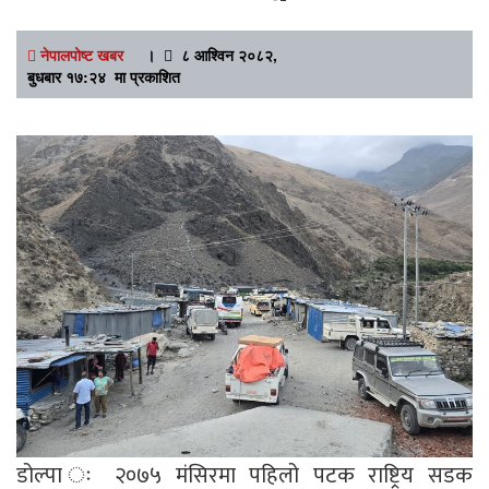
नेपालपोष्ट खबर
।
८ आश्विन २०८२,
बुधबार १७:२४ मा प्रकाशित
डोल्पा ः २०७५ मंसिरमा पहिलो पटक राष्ट्रिय सडक