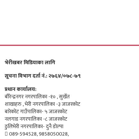
भेरीखबर मिडियाका लागि
सूचना विभाग दर्ता नं.: २७६४/०७८-७९
प्रधान कार्यालय:
बीरेन्द्रनगर नगरपालिका -१० , सुर्खेत
शाखाहरु , भेरी नगरपालिका -३ जाजरकोट
बारेकोट गाउँपालिका- ५ जाजरकोट
नलगाड नगरपालिका -८ जाजरकोट
ठुलिभेरी नगरपालिका- दुनै डोल्पा
089-594528, 9858050028,