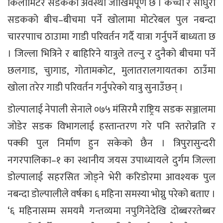
किलोमिटर सडकको अवस्था जोखिमपूर्ण छ । कच्ची र साँघुरो
सडकको बीच–बीचमा पर्ने खोलामा मोटरेबल पुल नबन्दा
चाररपााच ठाउामा गाडी परिवर्तन गर्दै यात्रा गर्नुपर्ने बाध्यता छ
। जिल्ला भित्रिने र बाहिरिने यात्रुले तल्नु र दुनैको बीचमा पर्ने
छलगाड, चुागाड, गोतामकोट, मुलातरालगायतका ठाउँमा
खोला तरेर गाडी परिवर्तन गर्नुपरेको यात्रु सुनाउँछन् ।
डोल्पालाई नेपाली सेनाले ०७५ मंसिरमै राष्ट्रिय सडक सञ्जालमा
जोडेर सडक विभागलाई हस्तान्तरण गरे पनि स्तरोन्नति र
पक्की पुल निर्माण हुन सकेको छैन । त्रिपुरासुन्दरी
नगरपालिका–१ का स्थानीय जयस उपाध्यायले दुर्गम जिल्ला
डोल्पालाई सहरसित जोड्ने भेरी करिडोरमा आवश्यक पुल
नबन्दा डोल्पालीले वर्षका ६ महिना समस्या भोग्नु परेको बताए ।
‘६ महिनासम्म समयमै गन्तव्यमा नपुगिनेदेखि दोब्बररतेब्बर