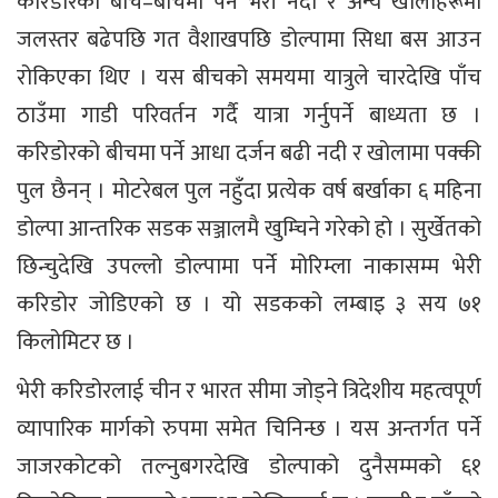
करिडोरको बीच–बीचमा पर्ने भेरी नदी र अन्य खोलाहरूमा
जलस्तर बढेपछि गत वैशाखपछि डोल्पामा सिधा बस आउन
रोकिएका थिए । यस बीचको समयमा यात्रुले चारदेखि पाँच
ठाउँमा गाडी परिवर्तन गर्दै यात्रा गर्नुपर्ने बाध्यता छ ।
करिडोरको बीचमा पर्ने आधा दर्जन बढी नदी र खोलामा पक्की
पुल छैनन् । मोटरेबल पुल नहुँदा प्रत्येक वर्ष बर्खाका ६ महिना
डोल्पा आन्तरिक सडक सञ्जालमै खुम्चिने गरेको हो । सुर्खेतको
छिन्चुदेखि उपल्लो डोल्पामा पर्ने मोरिम्ला नाकासम्म भेरी
करिडोर जोडिएको छ । यो सडकको लम्बाइ ३ सय ७१
किलोमिटर छ ।
भेरी करिडोरलाई चीन र भारत सीमा जोड्ने त्रिदेशीय महत्वपूर्ण
व्यापारिक मार्गको रुपमा समेत चिनिन्छ । यस अन्तर्गत पर्ने
जाजरकोटको तल्नुबगरदेखि डोल्पाको दुनैसम्मको ६१