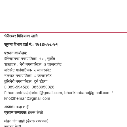
भेरीखबर मिडियाका लागि
सूचना विभाग दर्ता नं.: २७६४/०७८-७९
प्रधान कार्यालय:
बीरेन्द्रनगर नगरपालिका -१० , सुर्खेत
शाखाहरु , भेरी नगरपालिका -३ जाजरकोट
बारेकोट गाउँपालिका- ५ जाजरकोट
नलगाड नगरपालिका -८ जाजरकोट
ठुलिभेरी नगरपालिका- दुनै डोल्पा
089-594528, 9858050028,
hemantrssjajarkot@gmail.com, bherikhabare@gmail.com /
knot2hemant@gmail.com
अध्यक्षः
नन्दा शाही
प्रधान सम्पादकः
हेमन्त केसी
मोहन जंग शाही (डेस्क सम्पादक)
सञ्जय केसी