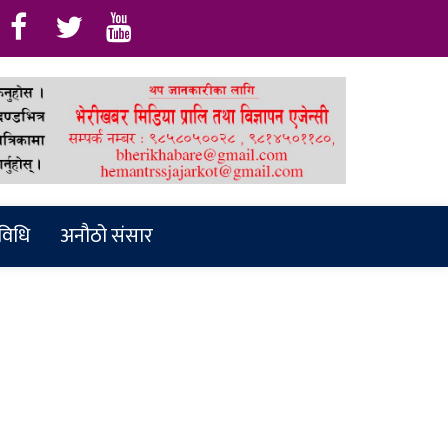
रविधि
अनौठो संसार