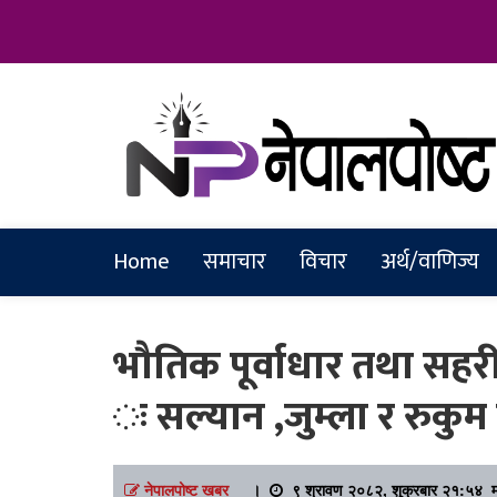
Online News Portal
Nepalpostkh
Home
समाचार
विचार
अर्थ/वाणिज्य
भौतिक पूर्वाधार तथा सहरी
ः सल्यान ,जुम्ला र रुकुम
नेपालपोष्ट खबर
।
९ श्रावण २०८२, शुक्रबार २१:५४ म