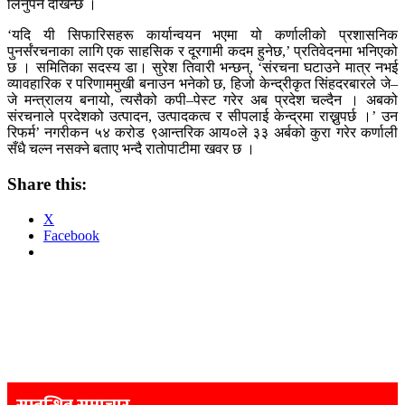
लिनुपर्ने देखिन्छ ।
‘यदि यी सिफारिसहरू कार्यान्वयन भएमा यो कर्णालीको प्रशासनिक
पुनर्संरचनाका लागि एक साहसिक र दूरगामी कदम हुनेछ,’ प्रतिवेदनमा भनिएको
छ । समितिका सदस्य डा। सुरेश तिवारी भन्छन्, ‘संरचना घटाउने मात्र नभई
व्यावहारिक र परिणाममुखी बनाउन भनेको छ, हिजो केन्द्रीकृत सिंहदरबारले जे–
जे मन्त्रालय बनायो, त्यसैको कपी–पेस्ट गरेर अब प्रदेश चल्दैन । अबको
संरचनाले प्रदेशको उत्पादन, उत्पादकत्व र सीपलाई केन्द्रमा राख्नुपर्छ ।’ उन
रिफर्म’ नगरीकन ५४ करोड ९आन्तरिक आय०ले ३३ अर्बको कुरा गरेर कर्णाली
सँधै चल्न नसक्ने बताए भन्दै राताेपाटीमा खवर छ ।
Share this:
X
Facebook
Post
navigation