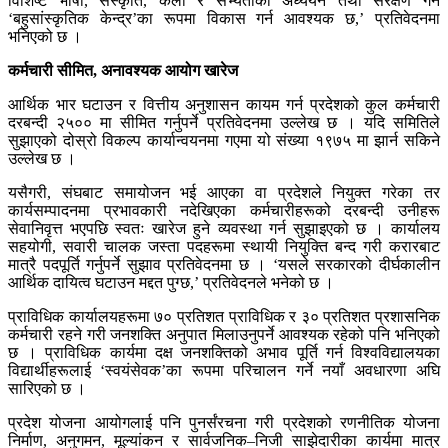
विशिष्ट भाषा, संस्कृति, कला र सभ्यताको अध्ययन तथा संरक्षण गर्ने
‘बहुसांस्कृतिक केन्द्र’का रूपमा विकास गर्न आवश्यक छ,’ प्रतिवेदनमा
भनिएको छ ।
कर्मचारी सीमित, अनावश्यक आयोग खारेज
आर्थिक भार घटाउन र वित्तीय अनुशासन कायम गर्न प्रदेशको कुल कर्मचारी
दरबन्दी २५०० मा सीमित गर्नुपर्ने प्रतिवेदनमा उल्लेख छ । यदि समितिले
सुझाएको दोस्रो विकल्प कार्यान्वयनमा गएमा यो संख्या १९७५ मा झार्न सकिने
उल्लेख छ ।
यसैगरी, संघबाट समायोजन भई आएका वा प्रदेशले नियुक्त गरेका तर
कार्यसम्पादनमा प्रभावकारी नदेखिएका कर्मचारीहरूको दरबन्दी उनीहरू
सेवानिवृत्त भएपछि स्वतः खारेज हुने व्यवस्था गर्न सुझाइएको छ । कार्यालय
सहयोगी, सवारी चालक जस्ता पदहरूमा स्थायी नियुक्ति बन्द गरी करारबाट
मात्रै पदपूर्ति गर्नुपर्ने सुझाव प्रतिवेदनमा छ । ‘यसले सरकारको दीर्घकालीन
आर्थिक दायित्व घटाउन मद्दत पुग्छ,’ प्रतिवेदनले भनेको छ ।
प्राविधिक कार्यालयहरूमा ७० प्रतिशत प्राविधिक र ३० प्रतिशत प्रशासनिक
कर्मचारी रहने गरी जनशक्ति अनुपात मिलाउनुपर्ने आवश्यक रहेको पनि भनिएको
छ । प्राविधिक कार्यमा दक्ष जनशक्तिको अभाव पूर्ति गर्न विश्वविद्यालयका
विद्यार्थीहरूलाई ‘स्वयंसेवक’का रूपमा परिचालन गर्ने नयाँ अवधारणा अघि
सारिएको छ ।
प्रदेश योजना आयोगलाई पनि पुनर्संरचना गरी प्रदेशको रणनीतिक योजना
निर्माण, अनुगमन, मूल्यांकन र सार्वजनिक–निजी साझेदारीका कार्यमा मात्र