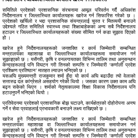
समितिले प्रदेशको प्रशासनिक संरचनामा आमूल परिवर्तन गर्दै अधिकांश
निर्देशनालय र जिल्लास्थित कार्यालयहरू खारेज गर्न सिफारिस गरेको छ ।
प्रदेशको खर्चिलो र भद्दा प्रशासनिक संयन्त्रलाई चुस्त र मितव्ययी बनाउने
उद्देश्यले गठित समितिले स्वास्थ्य तथा शिक्षाबाहेकका अन्य सबै निर्देशनालय
हटाउन र जिल्लास्थित कार्यालयहरूको संख्या सीमित गर्न कडा सुझाव दिएको
हो ।
खारेज हुने निर्देशनालयहरूको जनशक्ति र कार्य जिम्मेवारी सम्बन्धित
मन्त्रालयका महाशाखा वा जिल्लास्थित कार्यालयहरूमा समायोजन गर्न
सुझाइएको छ । यसैगरी, कृषि र वनलगायतका विभिन्न तालिम तथा अनुसन्धान
केन्द्रहरूलाई पनि विघटन गरी तिनको सम्पत्ति र जिम्मेवारी ‘कर्णाली प्रदेश
प्रशिक्षण प्रतिष्ठान’ मातहत ल्याउन भनिएको छ ।
यसअघि मुख्यमन्त्री राजकुमार शर्मा हुँदा यो कार्य अघि बढाउँदा त्यो वेलाको
सत्तारुढ दल कांग्रेसले असहयोग गरेको थियो । जसका कारण उक्त काम अघि
बढ्न सकेको थिएन । शर्माको नेतृत्वकालमा शिक्षा विकास निर्देशनालय पनि
हटाउनुपर्ने भनिएको थियो ।
प्रतिवेदनमा प्रदेशको प्रशासनिक बोझ घटाउने, कार्यक्षेत्रको दोहोरोपना अन्त्य
गर्ने र सेवा प्रवाहलाई प्रभावकारी बनाउने लक्ष्य राखिएको छ ।
खारेज हुने निर्देशनालयहरूको जनशक्ति र कार्य जिम्मेवारी सम्बन्धित
मन्त्रालयका महाशाखा वा जिल्लास्थित कार्यालयहरूमा समायोजन गर्न
सुझाइएको छ । यसैगरी, कृषि र वनलगायतका विभिन्न तालिम तथा अनुसन्धान
केन्द्रहरूलाई पनि विघटन गरी तिनको सम्पत्ति र जिम्मेवारी ‘कर्णाली प्रदेश