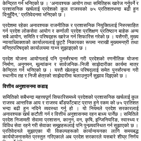
केन्द्रित गर्न भनिएको छ । ‘अनावश्यक आयोग तथा समितिहरू खारेज गर्नुपर्ने र
प्रशासनिक खर्चलाई प्रदेशको कुल राजस्वको ७५ प्रतिशतभन्दा बढी हुन
दिनुहुँदैन,’ प्रतिवेदनमा भनिएको छ ।
प्रदेशमा रहेका अनावश्यक राजनीतिक र प्रशासनिक नियुक्तिलाई निरुत्साहित
गर्न प्रदेश लोकसेवा आयोग र कर्णाली प्रदेश प्रशिक्षण प्रतिष्ठान बाहेक अन्य
सबै आयोग, समिति र परिषद्हरू खारेज गर्न सिफारिस गरेको छ । यसैगरी, मुख्य
न्यायाधिवक्ताको कार्यालयलाई छुट्टै निकायका रूपमा नराखी मुख्यमन्त्री तथा
मन्त्रिपरिषद्को कार्यालयमा गाभ्न सुझाइएको छ ।
प्रदेश योजना आयोगलाई पनि पुनर्संरचना गरी प्रदेशको रणनीतिक योजना
निर्माण, अनुगमन, मूल्यांकन र सार्वजनिक–निजी साझेदारीका कार्यमा मात्र
केन्द्रित गर्न भनिएको छ । यस्तै खेलकुद परिषद्लाई समेत पुनर्संरचना गरी
स्थानीय तह र निजी क्षेत्रको साझेदारीमा चलाउनुपर्ने सुझाव दिइएको छ ।
वित्तीय अनुशासनमा कडाइ
समितिको सबैभन्दा महत्त्वपूर्ण सिफारिसमध्ये प्रदेशको प्रशासनिक खर्चलाई कुल
राजस्व आन्तरिक आय र राजस्व बाँडफाँटबाट प्राप्त हुने रकम को ७५ प्रतिशत
भन्दा बढी हुन नदिने व्यवस्था गर्नु हो । यो नियमले प्रदेश सरकारलाई
अनावश्यक खर्च कटौती गर्न र वित्तीय अनुशासनमा रहन बाध्य पार्नेछ । समितिले
प्रदेश निजामती सेवामा प्रशासन, कानुन, वन, कृषि, इन्जिनियरिङ, स्वास्थ्य र
विविध सेवा रहने गरी सेवाका समूहहरूलाई पनि पुनव्र्यवस्थित गर्न सुझाएको छ ।
प्रतिवेदनले सुझाएका यी विकल्पहरूको कार्यान्वयनका लागि समयबद्ध
कार्ययोजनासमेत प्रस्तुत गरिएकाले अब प्रदेश सरकारले यसबारे शीघ्र निर्णय