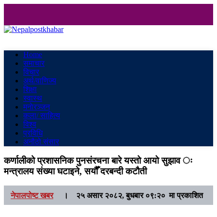
Nepalpostkhabar
Online News Portal
Home
समाचार
विचार
अर्थ/वाणिज्य
शिक्षा
स्वास्थ
मनाेरञ्जन
कला/ साहित्य
विश्व
प्रविधि
अनौठो संसार
कर्णालीको प्रशासनिक पुनसंरचना बारे यस्तो आयो सुझाव ः
मन्त्रालय संख्या घटाइने, सयौँ दरबन्दी कटौती
नेपालपोष्ट खबर
।
२५ असार २०८२, बुधबार ०९:२० मा प्रकाशित