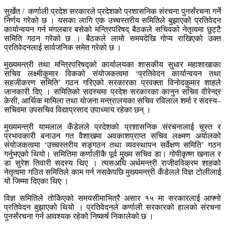
सुर्खेत / कर्णाली प्रदेश सरकारले प्रदेशको प्रशासनिक संरचना पुनर्संरचना गर्ने
निर्णय गरेको छ । यसका लागि एक उच्चस्तरीय समितिले बुझाएको प्रतिवेदन
कार्यान्वयन गर्न मंगलबार बसेको मन्त्रिपरिषद् बैठकले सचिवको नेतृत्वमा छुट्टै
समिति गठन गरेको छ । बैठकले लामो समयदेखि गोप्य राखिएको उक्त
प्रतिवेदनलाई सार्वजनिक समेत गरेको छ ।
मुख्यमन्त्री तथा मन्त्रिपरिषद्को कार्यालयका शासकीय सुधार महाशाखाका
सचिव लक्ष्मीकुमार विकको संयोजकत्वमा ‘प्रतिवेदन कार्यान्वयन तथा
सहजीकरण समिति’ गठन गरिएको सरकारका प्रवक्ता विनोदकुमार शाहले
जानकारी दिए । समितिको सदस्यमा प्रदेश सरकारका कानुन सचिव वीरेन्द्र
केसी, आर्थिक मामिला तथा योजना मन्त्रालयका सचिव रविलाल शर्मा र सदस्य–
सचिवमा उपसचिव विद्याप्रसाद उपाध्याय रहेका छन् ।
मुख्यमन्त्री यामलाल कँडेलले प्रदेशको प्रशासनिक संरचनालाई चुस्त र
प्रभावकारी बनाउन गत वैशाखमा अवकाशप्राप्त सचिव लक्ष्मण अर्यालको
संयोजकत्वमा ‘उच्चस्तरीय सङ्गठन तथा व्यवस्थापन सर्वेक्षण समिति’ गठन
गर्नुभएको थियो। समितिमा कर्णालीकै पूर्व मुख्य सचिव डा। गोपीकृष्ण खनाल र
डा सुरेश तिवारी सदस्य थिए । त्यसअघि अर्थमन्त्री राजीवविक्रम शाहको
नेतृत्वमा गठित समितिले काम गर्न नसकेपछि मुख्यमन्त्री कँडेलले विज्ञ टोलीलाई
यो जिम्मा दिएका थिए ।
विज्ञ समितिले तोकिएको समयसीमाभित्रै असार १५ मा सरकारलाई आफ्नो
प्रतिवेदन बुझाएको थियो । प्रतिवेदनले कर्णाली सरकारको हालको संरचना
पुनर्संरचना गर्न आवश्यक रहेको निष्कर्ष निकालेको छ ।