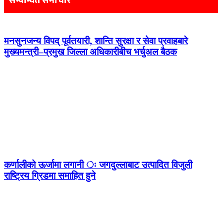
सम्बन्धित समाचार
मनसुनजन्य विपद् पूर्वतयारी, शान्ति सुरक्षा र सेवा प्रवाहबारे
मुख्यमन्त्री–प्रमुख जिल्ला अधिकारीबीच भर्चुअल बैठक
कर्णालीको ऊर्जामा लगानी ः जगदुल्लाबाट उत्पादित विजुली
राष्ट्रिय ग्रिडमा समाहित हुने