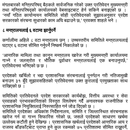
मंगलबारको मन्त्रिपरिषद् बैठकले सार्वजनिक गरेको उक्त प्रतिवेदन मुख्यमन्त्री
तथा मन्त्रिपरिषद्को कार्यालयको वेबसाइटबाट हेर्न सकिने बनाइएको छ ।
‘नयाँ गठित कार्यान्वयन समितिले सोही प्रतिवेदनको सुझावअनुसार प्रदेश
सरकारको संरचना सुधारको काम अघि बढाउने छ,’ प्रवक्ता शाहले भने ।
८ मन्त्रालयलाई ६ वटामा झार्नुपर्ने
कर्णालीमा अहिले ८ वटा मन्त्रालय छन् । उच्चस्तरीय समितिले मन्त्रालयलाई
घटाएर ६ वटामा सीमित गर्नुपर्ने निष्कर्ष निकालेको छ ।
‘आन्तरिक मामिला तथा कानुन मन्त्रालय खारेज गरी मुख्यमन्त्री कार्यालयमा
गाभ्ने र जलस्रोत र भौतिक पूर्वाधार मन्त्रालयलाई एक बनाउनुपर्छ,’
प्रतिवेदनमा भनिएको छ छ ।
प्रदेशको खर्चिलो र भद्दा प्रशासनिक संरचनालाई पुनर्गठन गरी नतिजामुखी
बनाउन ३१ बुँदे सुझावसहितको प्रतिवेदनमा उक्त कुरालाई प्रमुखताका साथ
राखिएको छ ।
समितिको प्रतिवेदनले प्रदेश सरकारको कार्यबोझ, वित्तीय अवस्था र सेवा
प्रवाहको प्रभावकारिताको विस्तृत विश्लेषण गर्दै अनावश्यक राजनीतिक र
प्रशासनिक नियुक्तिलाई निरुत्साहित गर्न जोड दिएको छ ।
समितिले प्रदेशका अधिकांश निर्देशनालय, समिति र जिल्लास्थित संरचनाहरू
खारेज गर्न वा गाभ्न सिफारिस गरेको छ, जसले प्रदेशको साधारण खर्चमा
उल्लेख्य कटौती हुने देखिन्छ । प्रशासनिक खर्चलाई प्रदेशको आन्तरिक आय र
राजस्व बाँडफाँटबाट प्राप्त हुने कुल रकमको ७५ प्रतिशतमा सीमित राख्नुपर्ने,