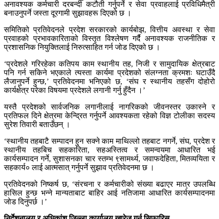
अनावश्यक कर्मचारी दरबन्दी कटौती गर्नुपर्ने र सेवा प्रवाहलाई प्रविधिमैत्री
बनाउनुपर्ने जस्ता दूरगामी सुझावहरू दिएको छ ।
समितिको प्रतिवेदनले प्रदेश सरकारको कार्यबोझ, वित्तीय अवस्था र सेवा
प्रवाहको प्रभावकारिताको विस्तृत विश्लेषण गर्दै अनावश्यक राजनीतिक र
प्रशासनिक नियुक्तिलाई निरुत्साहित गर्न जोड दिएको छ ।
‘प्रदेशले गरिरहेका कतिपय काम स्थानीय तह, निजी र सामुदायिक क्षेत्रबाट
पनि गर्न सकिने भएकाले त्यस्ता कार्यमा प्रदेशको संलग्नता क्रमशः घटाउँदै
लैजानुपर्ने हुन्छ,’ प्रतिवेदनमा भनिएको छ, ‘संघ र स्थानीय तहसँग दोहोरो
कार्यक्षेत्र परेका विषयमा प्रदेशले लगानी गर्नु हुँदैन ।’
यस्तै प्रदेशको सार्वजनिक लगानीलाई नागरिकको जीवनस्तर उकास्ने र
प्रतिफल दिने क्षेत्रमा केन्द्रित गर्नुपर्ने आवश्यकता रहेको विज्ञ टोलीका सदस्य
सुरेश तिवारी बताउँछन् ।
‘स्थानीय तहबाटै सम्पादन हुन सक्ने काम माथिल्लो तहबाट नगर्ने, संघ, प्रदेश र
स्थानीय तहबिच सहकारिता, सहअस्तित्व र समन्वयमा आधारित भई
कार्यसम्पादन गर्ने, सुशासनका चार स्तम्भ ९सामर्थ्य, जवाफदेहिता, मितव्ययिता र
सहकार्य० लाई आत्मसात् गर्नुपर्ने सुझाव प्रतिवेदनमा छ ।
प्रतिवेदनको निष्कर्ष छ, ‘संरचना र कर्मचारीको संख्या बढाएर मात्र उपलब्धि
हासिल हुन्छ भन्ने मान्यताबाट बाहिर आई नतिजामा आधारित कार्यसम्पादनमा
जोड दिनुपर्छ ।’
निर्देशनालय र अधिकांश जिल्ला कार्यालय खारेज गर्न सिफारिस