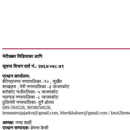
भेरीखबर मिडियाका लागि
सूचना विभाग दर्ता नं.: २७६४/०७८-७९
प्रधान कार्यालय:
बीरेन्द्रनगर नगरपालिका -१० , सुर्खेत
शाखाहरु , भेरी नगरपालिका -३ जाजरकोट
बारेकोट गाउँपालिका- ५ जाजरकोट
नलगाड नगरपालिका -८ जाजरकोट
ठुलिभेरी नगरपालिका- दुनै डोल्पा
089-594528, 9858050028,
hemantrssjajarkot@gmail.com, bherikhabare@gmail.com / knot2he
अध्यक्षः
नन्दा शाही
प्रधान सम्पादकः
हेमन्त केसी