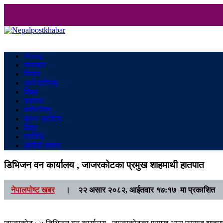
Nepalpostkhabar
Online News Portal
Home
समाचार
विचार
अर्थ/वाणिज्य
शिक्षा
स्वास्थ
मनाेरञ्जन
कला/ साहित्य
विश्व
प्रविधि
अनौठो संसार
डिभिजन वन कार्यालय , जाजरकोटका प्रमुख शाहमाथी हातपात
नेपालपोष्ट खबर
।
२२ असार २०८२, आईतवार १७:१७ मा प्रकाशित