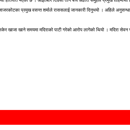
ातपात भएको छ । आइतबार दिउसो तीन बजे अज्ञात समुहले प्रमुख शाहमाथी हात 
,जाजरकोटका प्रमुख वसन्त शर्माले राससलाई जानकारी दिनुभयो । अहिले अनुसन्ध
सकेर खाजा खाने समयमा मदिराको पाटी गरेको आरोप लागेको थियो । मदिरा सेवन ग