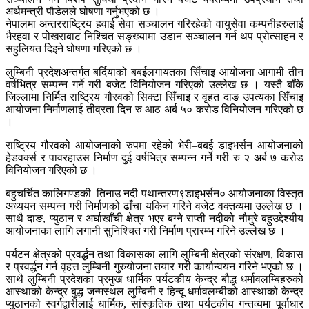
अर्थमन्त्री पौडेलले घोषणा गर्नुभएको छ ।
नेपालमा अन्तरराष्ट्रिय हवाई सेवा सञ्चालन गरिरहेको वायुसेवा कम्पनीहरुलाई
भैरहवा र पोखराबाट निश्चित सङ्ख्यामा उडान सञ्चालन गर्न थप प्रोत्साहन र
सहुलियत दिइने घोषणा गरिएको छ ।
लुम्बिनी प्रदेशअन्तर्गत बर्दियाको बबईलगायतका सिँचाइ आयोजना आगामी तीन
वर्षभित्र सम्पन्न गर्ने गरी बजेट विनियोजन गरिएको उल्लेख छ । यस्तै बाँके
जिल्लामा निर्मित राष्ट्रिय गौरवको सिक्टा सिँचाइ र वृहत दाङ उपत्यका सिँचाइ
आयोजना निर्माणलाई तीव्रता दिन रु आठ अर्ब ५० करोड विनियोजन गरिएको छ
।
राष्ट्रिय गौरवको आयोजनाको रुपमा रहेको भेरी–बबई डाइभर्सन आयोजनाको
हेडवर्क्स र पावरहाउस निर्माण दुई वर्षभित्र सम्पन्न गर्ने गरी रु २ अर्ब ७ करोड
विनियोजन गरिएको छ ।
बहुचर्चित कालिगण्डकी–तिनाउ नदी पथान्तरण९डाइभर्सन० आयोजनाका विस्तृत
अध्ययन सम्पन्न गरी निर्माणको ढाँचा यकिन गरिने वजेट वक्तव्यमा उल्लेख छ ।
साथै दाङ, प्युठान र अर्घाखाँची क्षेत्र भएर बग्ने राप्ती नदीको नौमुरे बहुउद्देश्यीय
आयोजनाका लागि लगानी सुनिश्चित गरी निर्माण प्रारम्भ गरिने उल्लेख छ ।
पर्यटन क्षेत्रको प्रवर्द्धन तथा विकासका लागि लुम्बिनी क्षेत्रको संरक्षण, विकास
र प्रवर्द्धन गर्न वृहत्त लुम्बिनी गुरुयोजना तयार गरी कार्यान्वयन गरिने भएको छ ।
साथै लुम्बिनी प्रदेशका प्रमुख धार्मिक पर्यटकीय केन्द्र बौद्ध धर्मावलम्बिहरुको
आस्थाको केन्द्र बुद्ध जन्मस्थल लुम्बिनी र हिन्दू धर्मावलम्बीको आस्थाको केन्द्र
प्युठानको स्वर्गद्वारीलाई धार्मिक, सांस्कृतिक तथा पर्यटकीय गन्तव्यमा पूर्वाधार