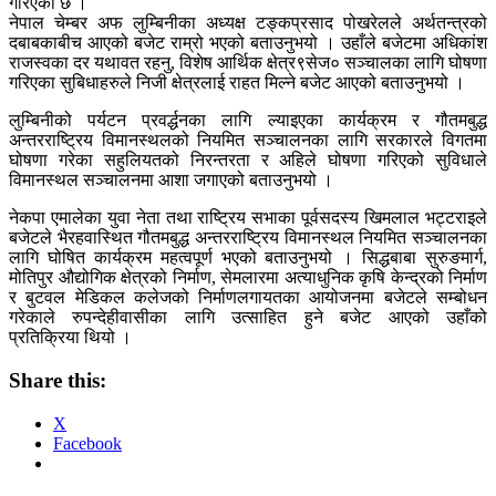
गरिएको छ ।
नेपाल चेम्बर अफ लुम्बिनीका अध्यक्ष टङ्कप्रसाद पोखरेलले अर्थतन्त्रको
दबाबकाबीच आएको बजेट राम्रो भएको बताउनुभयो । उहाँले बजेटमा अधिकांश
राजस्वका दर यथावत रहनु, विशेष आर्थिक क्षेत्र९सेज० सञ्चालका लागि घोषणा
गरिएका सुबिधाहरुले निजी क्षेत्रलाई राहत मिल्ने बजेट आएको बताउनुभयो ।
लुम्बिनीको पर्यटन प्रवर्द्धनका लागि ल्याइएका कार्यक्रम र गौतमबुद्ध
अन्तरराष्ट्रिय विमानस्थलको नियमित सञ्चालनका लागि सरकारले विगतमा
घोषणा गरेका सहुलियतको निरन्तरता र अहिले घोषणा गरिएको सुविधाले
विमानस्थल सञ्चालनमा आशा जगाएको बताउनुभयो ।
नेकपा एमालेका युवा नेता तथा राष्ट्रिय सभाका पूर्वसदस्य खिमलाल भट्टराइले
बजेटले भैरहवास्थित गौतमबुद्ध अन्तरराष्ट्रिय विमानस्थल नियमित सञ्चालनका
लागि घोषित कार्यक्रम महत्वपूर्ण भएको बताउनुभयो । सिद्धबाबा सुरुङमार्ग,
मोतिपुर औद्योगिक क्षेत्रको निर्माण, सेमलारमा अत्याधुनिक कृषि केन्द्रको निर्माण
र बुटवल मेडिकल कलेजको निर्माणलगायतका आयोजनमा बजेटले सम्बोधन
गरेकाले रुपन्देहीवासीका लागि उत्साहित हुने बजेट आएको उहाँको
प्रतिक्रिया थियो ।
Share this:
X
Facebook