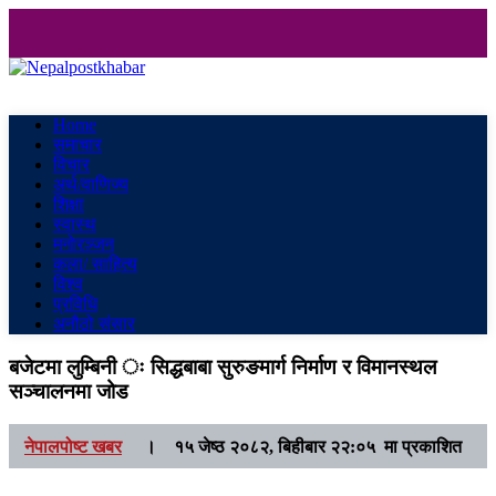
Nepalpostkhabar
Online News Portal
Home
समाचार
विचार
अर्थ/वाणिज्य
शिक्षा
स्वास्थ
मनाेरञ्जन
कला/ साहित्य
विश्व
प्रविधि
अनौठो संसार
बजेटमा लुम्बिनी ः सिद्धबाबा सुरुङमार्ग निर्माण र विमानस्थल
सञ्चालनमा जोड
नेपालपोष्ट खबर
।
१५ जेष्ठ २०८२, बिहीबार २२:०५ मा प्रकाशित