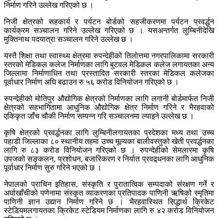
निर्माण गरिने उल्लेख गरिएको छ ।
निजी क्षेत्रको सहकार्य र पर्यटन बोर्डको सहजीकरणमा पर्यटन प्रवर्द्धन
कार्यक्रम सञ्चालन गरिने उल्लेख गरिएको छ । यसअन्तर्गत लुम्बिनीदेखि
मुक्तिनाथ पदयात्रा सञ्चालन गरिने उल्लेख छ ।
यस्तै शिक्षा तथा स्वास्थ्य क्षेत्रमा रुपन्देहीको तिलोत्तमा नगरपालिकामा सरकारी
स्तरको मेडिकल कलेज निर्माणका लागि बुटवल मेडिकल कलेज लगायतका अन्य
जिल्लामा निर्माणाधिन तथा प्रस्तावित सरकारी स्तरका मेडिकल कलेजका
पूर्वाधार निर्माण अघि बढाउन रु ५६ करोड विनियोजन गरिएको छ ।
रुपन्देहीको मोतिपुर औद्योगिक क्षेत्रको निर्माणका लागि लगानी बोर्डमार्फत निजी
क्षेत्रको सहभागितामा आधुनिक औद्योगिक क्षेत्र निर्माण गरिने र भैरहवाको
एकिकृत जाँच चौकी निर्माण सम्पन्न गरि सञ्चालनमा ल्याइने उल्लेख छ ।
कृषि क्षेत्रको प्रवर्द्धनका लागि लुम्बिनीलगायतका प्रदेशका मध्य तथा उच्च
पहाडी जिल्लाका ८० स्थानीय तहमा उच्च मूल्यका बालीवस्तुको खेती प्रवर्द्धनका
लागि रु ८३ करोड विनियोजन गरिएको छ । रुपन्देहीको सेमलारमा कृषि
उपजको सङ्कलन, प्रशोधन, बजारिकरण र निर्यात प्रवद्र्धनका लागि आधुनिक
पूर्वाधार निर्माण सुरु गरिने भएको छ ।
नेपालको प्राचिन इतिहास, संस्कृति र पुरातात्विक सम्पदाको संरक्षण गर्ने र
अर्घाखाँचीको पणेनामा संस्कृत व्याकरणका प्रतिपादक पाणिनी ऋषिको स्मृतिमा
पाणिनी ज्ञान उद्यान निर्माण गरिने छ । भैरहवास्थित सिद्धार्थ क्रिकेट
स्टेडियमलगायतका क्रिकेट स्टेडियम निर्माणका लागि रु ४२ करोड विनियोजन