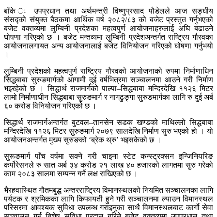
बाँके ः उपप्रधान तथा अर्थमन्त्री विष्णुप्रसाद पौडेलले आज सङ्घीय
संसद्को संयुक्त बैठकमा आर्थिक वर्ष २०८२/८३ को बजेट प्रस्तुत गर्नुभएको
बजेट वक्तव्यमा लुम्बिनी प्रदेशका महत्वपुर्ण आयोजनाहरुलाई अघि बढाउने
घोषणा गरिएको छ । बजेट मन्तव्यमा लुम्बिनी प्रदेशअन्तर्गत राष्ट्रिय गौरवका
आयोजनालगायत अन्य आयोजनालाई बजेट विनियोजन गरिएको घोषणा गर्नुभयो
।
लुम्बिनी प्रदेशको महत्वपुर्ण राष्ट्रिय गौरवको आयोजनाको रुपमा निर्माणाधिन
सिद्धबाबा सुरुङमार्गको आगामी दुई वर्षभित्रमा सञ्चालनमा आउने गरी निर्माण
भइरहेको छ । सिद्धार्थ राजमार्गको पाल्पा–सिद्धबाबा मन्दिरदेखि ११२६ मिटर
लामो निर्माणाधीन सिद्धबाबा सुरुङमार्ग र नागढुङ्गा सुरुङमार्गका लागि रु दुई अर्ब
६० करोड विनियोजन गरिएको छ ।
सिद्धार्थ राजमार्गअन्तर्गत बुटवल–तानसेन सडक खण्डको माथिल्लो सिद्धबाबा
मन्दिरदेखि ११२६ मिटर सुरुङमार्ग २०७९ सालदेखि निर्माण सुरु भएको हो । यो
आयोजनअन्तर्गत मुख्य सुरुङको ‘ब्रेक थ्रु’ भइसकेको छ ।
सुरूङमार्ग पाँच वर्षमा सक्ने गरी चाइना स्टेट कन्स्ट्रक्सन इन्जिनियरिङ
कर्पोरेसनले रु सात अर्ब ३४ करोड २१ लाख ४० हजारको लागतमा सुरु गरेको
काम २०८३ सालमा सम्पन्न गर्ने लक्ष राखिएको छ ।
भैरहवास्थित गौतमबुद्ध अन्तरराष्ट्रिय विमानस्थलको नियमित सञ्चालनका लागि
पर्यटक र श्रमिकका लागि किफायती हुने गरी सञ्चालनमा ल्याउन विमानस्थल
परिसरमा आवश्यक सुविधा उपलब्ध गराइनुका साथै विमानस्थलबाट कार्गो सेवा
सञ्चालन गर्न बिशेष सुविधा प्रदान गरिने बजेट वक्तव्यमा उपप्रधान तथा