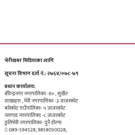
भेरीखबर मिडियाका लागि
सूचना विभाग दर्ता नं.: २७६४/०७८-७९
प्रधान कार्यालय:
बीरेन्द्रनगर नगरपालिका -१० , सुर्खेत
शाखाहरु , भेरी नगरपालिका -३ जाजरकोट
बारेकोट गाउँपालिका- ५ जाजरकोट
नलगाड नगरपालिका -८ जाजरकोट
ठुलिभेरी नगरपालिका- दुनै डोल्पा
089-594528, 9858050028,