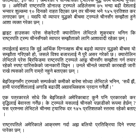
काठमाडौं, ३० चैत । अमेरिका र चीनबीचको ट्यारिफ युद्ध चरम सीमामा पुगेको
छ । अमेरिकी राष्ट्रपति डोनाल्ड ट्रम्पले अहिलेसम्म ७५ भन्दा बढी देशलाई
भन्सार शुल्कमा ९० दिनको राहत दिएका छन् तर चीनमा भने १४५ प्रतिशत कर
लगाएका छन् । यद्यपि यो व्यापार युद्धको बीचमा ट्रम्पले चीनसँग सम्झौता हुने
आशा व्यक्त गरेका छन् ।
ह्वाइट हाउसका प्रेस सेक्रेटरी क्यारोलिन लेभिटले शुक्रबार भनिन कि
राष्ट्रपति ट्रम्प चीनसँगको व्यापार सम्झौताको लागि आशावादी रहेका छन्।
तपाईलाई बताउ कि दुई आर्थिक दिग्गजहरू बीच बढ्दो व्यापार युद्धको बीचमा यो
सम्झौता गरिएको हो, जसले विश्व बजारलाई नै पुरै असर गरेको छ। क्यारोलिन
लेभिटले प्रेस ब्रिफिङमा राष्ट्रपति ट्रम्पले आफू चीनसँग सम्झौता गर्न तयार
रहेको स्पष्ट पारिसकेको जानकारी दिइन । उनले चीनले जवाफी कारबाही जारी
राखे त्यसको लागि राम्रो नहुने बताएका छन् ।
बेइजिङ्गसँग ट्रम्पको सम्पर्कको कमीको बारेमा सोध्दा लेभिटले भनिन, ‘सधैं झैं,
हामी पारदर्शितालाई अगाडि बढाउँदै अद्यावधिकहरू प्रदान गर्नेछौं।’
एक पत्रकारले सोधे कि बेइजिङले अमेरिकाबाट कुनै पनि प्रकारको कर
वृद्धिलाई बेवास्ता गर्नेछ। के ट्रम्पले यसलाई चीनको पछाडीको रूपमा हेर्छन् ?
यस प्रश्नमा लेभिटले चीनमा ट्यारिफ दर १४५ प्रतिशतको स्तरमा रहेको बताए
।
राष्ट्रपतिले अमेरिकाले आक्रमण गर्दा अझ बलियो प्रतिक्रिया दिने स्पष्ट
पारेका छन् ।