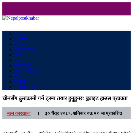
Nepalpostkhabar
Online News Portal
Home
समाचार
विचार
अर्थ/वाणिज्य
शिक्षा
स्वास्थ
मनाेरञ्जन
कला/ साहित्य
विश्व
प्रविधि
अनौठो संसार
चीनसँग कुराकानी गर्न ट्रम्प तयार हुनुहुन्छः ह्ववाइट हाउस प्रवक्ता
न्यूज कारखाना
।
३० चैत्र २०८१, शनिबार ०७:५९ मा प्रकाशित