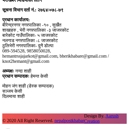
भेरीखबर मिडियाका लागि
सूचना विभाग दर्ता नं.: २७६४/०७८-७९
प्रधान कार्यालय:
बीरेन्द्रनगर नगरपालिका -१० , सुर्खेत
शाखाहरु , भेरी नगरपालिका -३ जाजरकोट
बारेकोट गाउँपालिका- ५ जाजरकोट
नलगाड नगरपालिका -८ जाजरकोट
ठुलिभेरी नगरपालिका- दुनै डोल्पा
089-594528, 9858050028,
hemantrssjajarkot@gmail.com, bherikhabare@gmail.com /
knot2hemant@gmail.com
अध्यक्षः
नन्दा शाही
प्रधान सम्पादकः
हेमन्त केसी
मोहन जंग शाही (डेस्क सम्पादक)
सञ्जय केसी
दिलमाया शाही
Design By.
Aarush
© 2020 All Right Reserved.
nepalpostkhabar
Creation