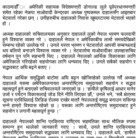
काठमाडौँ ः अमेरिकी सहायक विदेशमन्त्री डोनाल्ड लुले पूर्वप्रधानमन्त्री
समेत रहेका नेकपा माओवादी केन्द्रका अध्यक्ष पुष्पकमल दाहालसँग आइतबार
भेटवार्ता गरेका छन् । उनीहरुबीच दाहालको निवास खुमलटारमा भेटवार्ता भएको
हो ।
अध्यक्ष दाहालको सचिवालयका अनुसार दाहालले लुको नेपाल भ्रमण फलदायी
हुने विश्वास व्यक्त गरे । दाहालले नेपाल र अमेरिकाबीच लामो समयदेखिको
सम्बन्ध रहेको उल्लेख गरे । उनले यस्ता भ्रमण र भेटवार्ताले आपसी सम्बन्धलाई
थप बलियो बनाउने विश्वास व्यक्त गरे । भेटवार्तामा माओवादीका उपमहासचिव
वर्षमान पुन पनि सहभागी थिए । दाहालले नेपालको आर्थिक विकासका लागि
अमेरिकाले गरिरहेको सहयोगका लागि धन्यवाद दिए । उनले सबैको सहयोग र
सद्भावबाट अघि बढ्ने बताए ।
नेपाल आर्थिक समृद्धिको बाटोमा अघि बढ्न खोजिरहेको उल्लेख गर्दै अध्यक्ष
दाहालले यसमा अमेरिकालगायत अन्तर्राष्ट्रिय समुदायको सहयोग र सद्भाव
महत्वपूर्ण हुने बताएको सचिवालयले जनाएको छ । ‘हामीले कृषिलाई आधार मानेर
उर्जा र पर्यटन विकासलाई जोड दिने नीति लिएका छौं,’ उनले भने, ‘सबै क्षेत्रमा
सूचना प्रविधिलाई लिडिङ रोलमा राखेर मात्रै नेपाललाई समृद्ध बनाउन सकिन्छ
भन्ने हाम्रो विश्वास रहेको छ । यसका लागि अन्तर्राष्ट्रिय समुदायबाट हुने
सहयोग र लगानी महत्वपूर्ण हुन्छ ।’
दाहालले नेपालको शान्ति प्रक्रिया राष्ट्रिय सहमतिका साथ मौलिक रुपमा
सम्पन्न हुन थालेको जानकारी गराए । साथै, उनले शान्ति प्रक्रियामा
अन्तर्राष्ट्रिय समुदायको सद्भावका लागि धन्यवाद दिए । दाहालले थपे, ‘हामीले