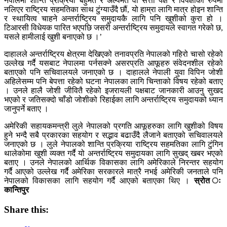
नेपालमा शान्ति प्रक्रिया बहुमत र अल्पमत वा सत्ता पक्ष र विपक्षीको रुपमा
नलिएर राष्ट्रिय सहमतिका साथ टुंग्याउँदै छौं, यो हाम्रा लागि मात्र होइन शान्ति
र स्थायित्व चाहने अन्तर्राष्ट्रिय समुदायकै लागि पनि खुशीको कुरा हो ।
टिआरसी विधेयक पारित भएपछि जसरी अन्तर्राष्ट्रिय समुदायले स्वागत गरेको छ,
यसले हामीलाई खुशी बनाएको छ ।’
दाहालले अन्तर्राष्ट्रिय क्षेत्रमा देखिएको तनावप्रति नेपालको गहिरो चासो रहेको
उल्लेख गर्दै यसबाट नेपालमा पर्नसक्ने असरप्रति आफूहरु संवेदनशील रहेको
बताएको पनि सचिवालयले जनाएको छ । दाहालले नेपाली युवा विपिन जोशी
अहिलेसम्म पनि बेपत्ता रहेको घटना नेपालका लागि चिन्ताको विषय रहेको बताए
। उनले हालै जोशी जीवितै रहेको इजरायली पक्षबाट जानकारी आउनु सुखद
भएको र जतिसक्दो चाँडो जोशीको रिहाईका लागि अन्तर्राष्ट्रिय समुदायको ध्यान
जानुपर्ने बताए ।
अमेरिकी सहायकमन्त्री लुले नेपालको प्रगति आफूहरुका लागि खुशीको विषय
हुने भन्दै सबै प्रकारका सहयोग र सद्भाव बढाउँदै लैजाने बताएको सचिवालयले
जनाएको छ । लुले नेपालको शान्ति प्रक्रिया राष्ट्रिय सहमतिका लागि टुंगिन
थालेकोमा खुशी व्यक्त गर्दै यो अन्तर्राष्ट्रिय समुदायका लागि सुखद् खबर भएको
बताए । उनले नेपालको आर्थिक विकासका लागि अमेरिकाले निरन्तर सहयोग
गर्दै आएको उल्लेख गर्दै अमेरिका सरकारले मात्रै नभई अमेरिकी जनताले पनि
नेपालको विकासका लागि सहयोग गर्दै आएको बताएका थिए ।
स्रोत ः
कान्तिपुर
Share this: