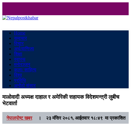
Nepalpostkhabar
Online News Portal
Home
समाचार
विचार
अर्थ/वाणिज्य
शिक्षा
स्वास्थ
मनाेरञ्जन
कला/ साहित्य
विश्व
प्रविधि
अनौठो संसार
माओवादी अध्यक्ष दाहाल र अमेरिकी सहायक विदेशमन्त्री लुबीच
भेटवार्ता
नेपालपोष्ट खबर
।
२३ मंसिर २०८१, आईतवार १८:४९ मा प्रकाशित