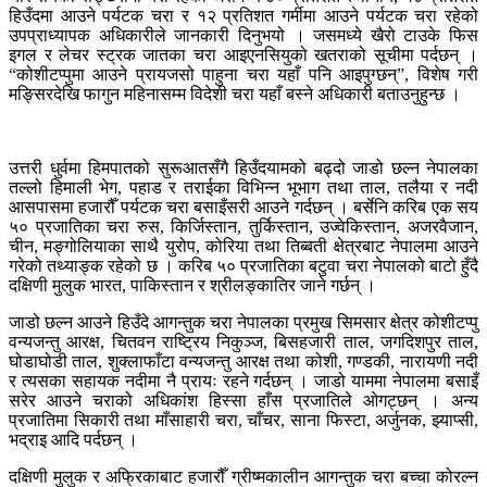
हिउँदमा आउने पर्यटक चरा र १२ प्रतिशत गर्मीमा आउने पर्यटक चरा रहेको
उपप्राध्यापक अधिकारीले जानकारी दिनुभयो । जसमध्ये खैरो टाउके फिस
इगल र लेचर स्ट्रक जातका चरा आइएनसियुको खतराको सूचीमा पर्दछन् ।
“कोशीटप्पुमा आउने प्रायजसो पाहुना चरा यहाँ पनि आइपुग्छन्”, विशेष गरी
मङ्सिरदेखि फागुन महिनासम्म विदेशी चरा यहाँ बस्ने अधिकारी बताउनुहुन्छ ।
उत्तरी धुर्वमा हिमपातको सुरूआतसँगै हिउँदयामको बढ्दो जाडो छल्न नेपालका
तल्लो हिमाली भेग, पहाड र तराईका विभिन्न भूभाग तथा ताल, तलैया र नदी
आसपासमा हजारौँ पर्यटक चरा बसाइँसरी आउने गर्दछन् । बर्सेनि करिब एक सय
५० प्रजातिका चरा रुस, किर्जिस्तान, तुर्किस्तान, उज्वेकिस्तान, अजरवैजान,
चीन, मङ्गोलियाका साथै युरोप, कोरिया तथा तिब्बती क्षेत्रबाट नेपालमा आउने
गरेको तथ्याङ्क रहेको छ । करिब ५० प्रजातिका बटुवा चरा नेपालको बाटो हुँदै
दक्षिणी मुलुक भारत, पाकिस्तान र श्रीलङ्कातिर जाने गर्छन् ।
जाडो छल्न आउने हिउँदे आगन्तुक चरा नेपालका प्रमुख सिमसार क्षेत्र कोशीटप्पु
वन्यजन्तु आरक्ष, चितवन राष्ट्रिय निकुञ्ज, बिसहजारी ताल, जगदिशपुर ताल,
घोडाघोडी ताल, शुक्लाफाँटा वन्यजन्तु आरक्ष तथा कोशी, गण्डकी, नारायणी नदी
र त्यसका सहायक नदीमा नै प्रायः रहने गर्दछन् । जाडो याममा नेपालमा बसाइँ
सरेर आउने चराको अधिकांश हिस्सा हाँस प्रजातिले ओगट्छन् । अन्य
प्रजातिमा सिकारी तथा माँसाहारी चरा, चाँचर, साना फिस्टा, अर्जुनक, झ्याप्सी,
भद्राइ आदि पर्दछन् ।
दक्षिणी मुलुक र अफ्रिकाबाट हजारौँ ग्रीष्मकालीन आगन्तुक चरा बच्चा कोरल्न