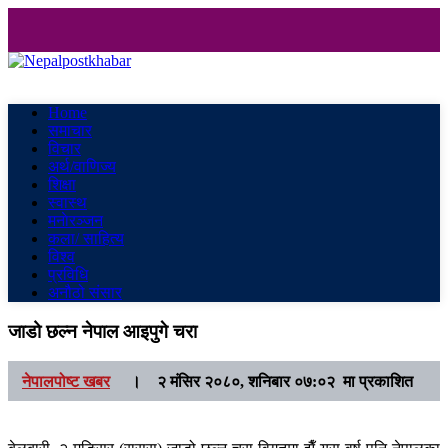
Nepalpostkhabar
Online News Portal
Home
समाचार
विचार
अर्थ/वाणिज्य
शिक्षा
स्वास्थ
मनाेरञ्जन
कला/ साहित्य
विश्व
प्रविधि
अनौठो संसार
जाडो छल्न नेपाल आइपुगे चरा
नेपालपोष्ट खबर
।
२ मंसिर २०८०, शनिबार ०७:०२ मा प्रकाशित