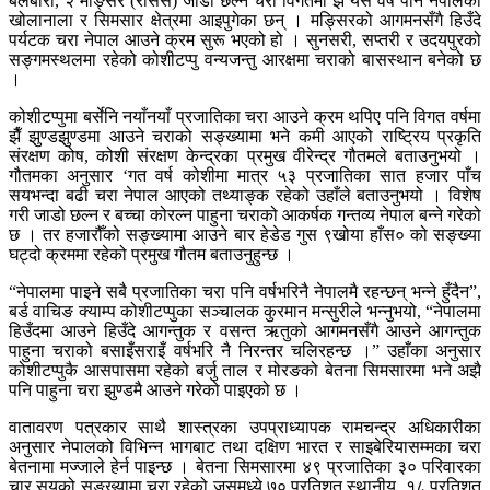
बेलबारी, २ मङ्सिर (रासस) जाडो छल्न चरा विगतमा झैँ यस वर्ष पनि नेपालका
खोलानाला र सिमसार क्षेत्रमा आइपुगेका छन् । मङ्सिरको आगमनसँगै हिउँदे
पर्यटक चरा नेपाल आउने क्रम सुरू भएको हो । सुनसरी, सप्तरी र उदयपुरको
सङ्गमस्थलमा रहेको कोशीटप्पु वन्यजन्तु आरक्षमा चराको बासस्थान बनेको छ
।
कोशीटप्पुमा बर्सेनि नयाँनयाँ प्रजातिका चरा आउने क्रम थपिए पनि विगत वर्षमा
झैँ झुण्डझुण्डमा आउने चराको सङ्ख्यामा भने कमी आएको राष्ट्रिय प्रकृति
संरक्षण कोष, कोशी संरक्षण केन्द्रका प्रमुख वीरेन्द्र गौतमले बताउनुभयो ।
गौतमका अनुसार ‘गत वर्ष कोशीमा मात्र ५३ प्रजातिका सात हजार पाँच
सयभन्दा बढी चरा नेपाल आएको तथ्याङ्क रहेको उहाँले बताउनुभयो । विशेष
गरी जाडो छल्न र बच्चा कोरल्न पाहुना चराको आकर्षक गन्तव्य नेपाल बन्ने गरेको
छ । तर हजारौँको सङ्ख्यामा आउने बार हेडेड गुस ९खोया हाँस० को सङ्ख्या
घट्दो क्रममा रहेको प्रमुख गौतम बताउनुहुन्छ ।
“नेपालमा पाइने सबै प्रजातिका चरा पनि वर्षभरिनै नेपालमै रहन्छन् भन्ने हुँदैन”,
बर्ड वाचिङ क्याम्प कोशीटप्पुका सञ्चालक कुरमान मन्सुरीले भन्नुभयो, “नेपालमा
हिउँदमा आउने हिउँदे आगन्तुक र वसन्त ऋतुको आगमनसँगै आउने आगन्तुक
पाहुना चराको बसाइँसराइँ वर्षभरि नै निरन्तर चलिरहन्छ ।” उहाँका अनुसार
कोशीटप्पुकै आसपासमा रहेको बर्जु ताल र मोरङको बेतना सिमसारमा भने अझै
पनि पाहुना चरा झुण्डमै आउने गरेको पाइएको छ ।
वातावरण पत्रकार साथै शास्त्रका उपप्राध्यापक रामचन्द्र अधिकारीका
अनुसार नेपालको विभिन्न भागबाट तथा दक्षिण भारत र साइबेरियासम्मका चरा
बेतनामा मज्जाले हेर्न पाइन्छ । बेतना सिमसारमा ४९ प्रजातिका ३० परिवारका
चार सयको सङ्ख्यामा चरा रहेको जसमध्ये ७० प्रतिशत स्थानीय, १८ प्रतिशत