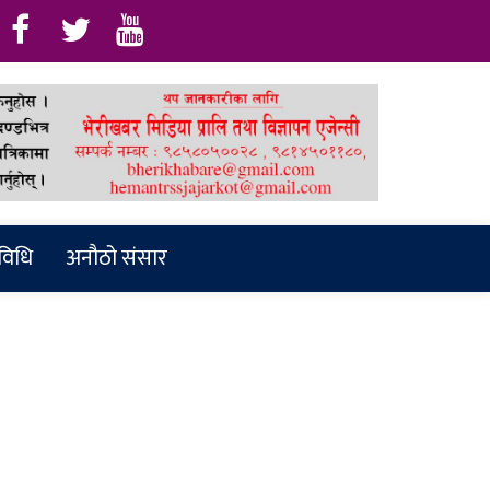
रविधि
अनौठो संसार