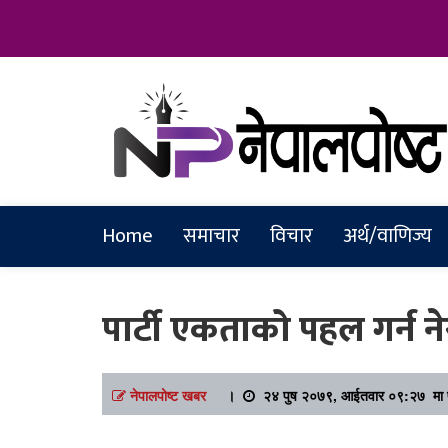
Online News Portal
Nepalpostkh
Home
समाचार
विचार
अर्थ/वाणिज्य
पार्टी एकताको पहल गर्न न
नेपालपोष्ट खबर
।
२४ पुष २०७९, आईतवार ०९:२७ मा प