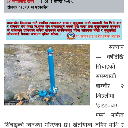
नेपालपोष्ट खबर
।
३ बैशाख २०७५,
सोमबार ०८:२७ मा प्रकाशित
सल्यान
— वर्षौंदेखि
सिँचाइको
समस्याको
बाग्चौर २
जिउलीमा
‘हाइड–याम
पम्प’ मार्फत
सिँचाइको व्यवस्था गरिएको छ । खेतीयोग्य जमिन माथि र