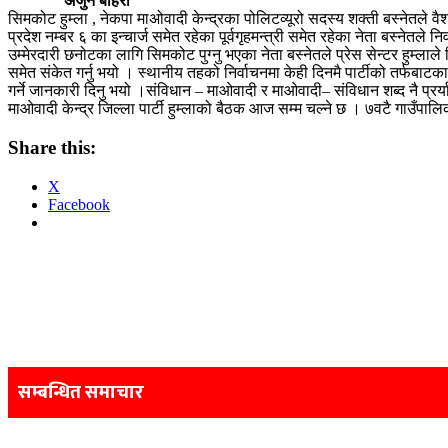
अर्जुन बोहरा
सिमकोट हुम्ला , नेकपा माअ‍ोवादी केन्द्रका पोलिटव्यूरो सदस्य शक्ती बस्नेतले व
प्रदेश नम्बर ६ का इन्चार्ज समेत रहेका पूर्वगृहमन्त्री समेत रहेका नेता बस्ने
उम्मेरदारी छनोटका लागि सिमकोट पुग्नु भएका नेता बस्नेतले प्रेस सेन्टर हुम्ला
समेत संकेत गर्नु भयो । स्थानीय तहको निर्वाचनमा केही दिनमै पार्टीको तर्फब
गर्ने जानकारी दिनु भयो ।संविधान – माओवादी र माओवादी– संविधान शब्द नै प्रर्
माओवादी केन्द्र जिल्ला पार्टी हुम्लाको बैठक आज सम्म चल्ने छ । ७वटै गाउँपा
Share this:
X
Facebook
Post
navigation
सम्बन्धित समाचार