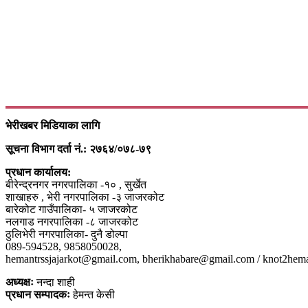
भेरीखबर मिडियाका लागि
सूचना विभाग दर्ता नं.: २७६४/०७८-७९
प्रधान कार्यालय:
बीरेन्द्रनगर नगरपालिका -१० , सुर्खेत
शाखाहरु , भेरी नगरपालिका -३ जाजरकोट
बारेकोट गाउँपालिका- ५ जाजरकोट
नलगाड नगरपालिका -८ जाजरकोट
ठुलिभेरी नगरपालिका- दुनै डोल्पा
089-594528, 9858050028,
hemantrssjajarkot@gmail.com, bherikhabare@gmail.com / knot2he
अध्यक्षः
नन्दा शाही
प्रधान सम्पादकः
हेमन्त केसी