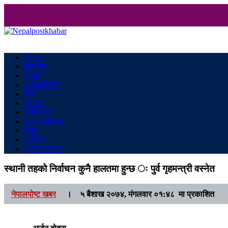
Nepalpostkhabar
Online News Portal
Home
समाचार
विचार
अर्थ/वाणिज्य
शिक्षा
स्वास्थ
मनाेरञ्जन
कला/ साहित्य
विश्व
प्रविधि
अनौठो संसार
स्थानी तहको निर्वाचन कुनै हालतमा हुन्छ ः पुर्व गृहमन्त्री वस्नेत
नेपालपोष्ट खबर
।
५ बैशाख २०७४, मंगलवार ०१:४८ मा प्रकाशित