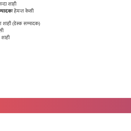
न्दा शाही
म्पादकः
हेमन्त केसी
 शाही (डेस्क सम्पादक)
सी
 शाही