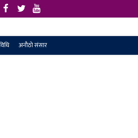
रविधि
अनौठो संसार