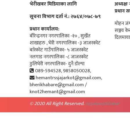
भेरीखबर मिडियाका लागि
अध्यक्षः
न
प्रधान स
सूचना विभाग दर्ता नं.: २७६४/०७८-७९
मोहन जंग
प्रधान कार्यालय:
सञ्जय के
बीरेन्द्रनगर नगरपालिका -१० , सुर्खेत
दिलमाया
शाखाहरु , भेरी नगरपालिका -३ जाजरकोट
बारेकोट गाउँपालिका- ५ जाजरकोट
नलगाड नगरपालिका -८ जाजरकोट
ठुलिभेरी नगरपालिका- दुनै डोल्पा
089-594528, 9858050028,
hemantrssjajarkot@gmail.com,
bherikhabare@gmail.com /
knot2hemant@gmail.com
© 2020 All Right Reserved.
nepalpostkhabar