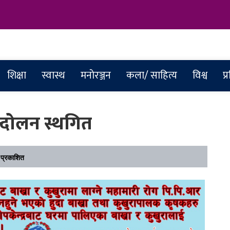
abar
शिक्षा
स्वास्थ
मनाेरञ्जन
कला/ साहित्य
विश्व
प्
्दोलन स्थगित
प्रकाशित