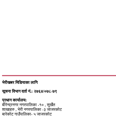
भेरीखबर मिडियाका लागि
सूचना विभाग दर्ता नं.: २७६४/०७८-७९
प्रधान कार्यालय:
बीरेन्द्रनगर नगरपालिका -१० , सुर्खेत
शाखाहरु , भेरी नगरपालिका -३ जाजरकोट
बारेकोट गाउँपालिका- ५ जाजरकोट