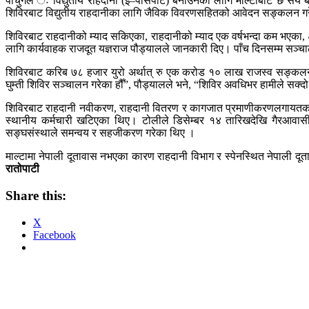
पोर्चुगल ः विद्युतीय राहदानी (ई–पासपोर्ट) बनाउनका लागि माल्टाबाट छ सय 
शिविरबाट विद्युतीय राहदानीका लागि जैविक विवरणसहितको आवेदन सङ्कलन गर
शिविरबाट राहदानीको म्याद सकिएका, राहदानीको म्याद एक वर्षभन्दा कम भएक
लागि कार्यवाहक राजदूत यज्ञराज पौड्यालले जानकारी दिए। पाँच दिनसम्म सञ्चा
शिविरबाट करिब ७८ हजार युरो अर्थात् रु एक करोड १० लाख राजस्व सङ्कलन
घुम्ती शिविर सञ्चालन गरेका हौँ”, पौड्यालले भने, “शिविर अवधिभर हामीले सक्दो सेव
शिविरबाट राहदानी नवीकरण, राहदानी वितरण र कागजात प्रमाणीकरणलगायतका कन्
स्थानीय कर्मचारी खटिएका थिए। टोलीले डिसेम्बर १४ तारिखदेखि गैरआवासीय
सङ्घसंस्थाले समन्वय र सहजीकरण गरेका थिए ।
माल्टामा नेपाली दूतावास नभएका कारण राहदानी विभाग र स्पेनस्थित नेपाली दूत
रातोपाटी
Share this:
X
Facebook