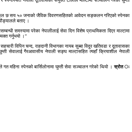
्पेनस्थित नेपाली दूतावासको संयुक्त टोलीले माल्टामा सञ्चालन गरेको घुम्ती
ी गरी कूल छ सय ५० जनाको जैविक विवरणसहितको आवेदन सङ्कलन गरिएको स्पेनका
 पौड्यालले बताए ।
धी समस्यामा परेका नेपालीलाई सेवा दिन विशेष प्राथमिकता दिएर माल्टामा
्यक्त गर्नुभयो ।”
हचारी विपिन चन्द, राहदानी विभागका नायब सुब्बा विदुर खतिवडा र दूतावासका
्ती सेवालाई गैरआवासीय नेपाली सङ्घ माल्टासहित त्यहाँ क्रियाशील नेपाली
े गत महिना स्पेनको बार्सिलोनामा घुम्ती सेवा सञ्चालन गरेको थियो ।
स्रोत ः