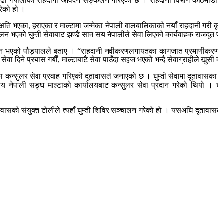
बढी नेपालीको राहदानी आवेदन सङ्कलन गरिएको छ । राहदानी विभाग काठमाडौँ र स
ेको हो ।
ा, क्षति भएका, हराएका र माल्टामा जन्मेका नेपाली बालबालिकाको नयाँ राहदान
लन भएको घुम्ती सेवाबाट झण्डै सात सय नेपालीले सेवा लिएको कार्यवाहक राजदूत
 भएको पौड्यालले बताए । “राहदानी नवीकरणलगायतका कागजात प्रमाणीकरणसम्बन्
ा दिने प्रयास गर्यौं, माल्टाबाटै सेवा पाउँदा सहज भएको भन्दै सेवाग्राहीले खुसी व
सुलर सेवा प्रवाह गरिएको दूतावासले जनाएको छ । घुम्ती सेवामा दूतावासका स
 नेपाली सङ्घ माल्टाको कार्यालयबाट कन्सुलर सेवा प्रदान गरेको थियो । घुम
ावासको संयुक्त टोलीले त्यहाँ घुम्ती शिविर सञ्चालन गरेको हो । यसअघि दूतावासल