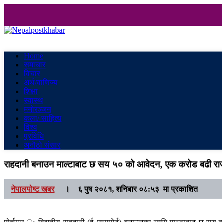
Nepalpostkhabar
Online News Portal
Home
समाचार
विचार
अर्थ/वाणिज्य
शिक्षा
स्वास्थ
मनाेरञ्जन
कला/ साहित्य
विश्व
प्रविधि
अनौठो संसार
राहदानी बनाउन माल्टाबाट छ सय ५० को आवेदन, एक करोड बढी र
नेपालपोष्ट खबर
।
६ पुष २०८१, शनिबार ०८:५३ मा प्रकाशित