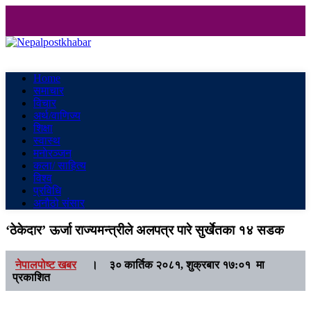
Nepalpostkhabar
Online News Portal
Home
समाचार
विचार
अर्थ/वाणिज्य
शिक्षा
स्वास्थ
मनाेरञ्जन
कला/ साहित्य
विश्व
प्रविधि
अनौठो संसार
‘ठेकेदार’ ऊर्जा राज्यमन्त्रीले अलपत्र पारे सुर्खेतका १४ सडक
नेपालपोष्ट खबर
।
३० कार्तिक २०८१, शुक्रबार १७:०१ मा
प्रकाशित