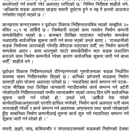
कालोपत्रे गर्न तयारी गरेर अलपत्र पारिएको छ,’ निमित्त निर्देशक शाहीले भने,
‘अधिकांश सडक अलपत्र छाड्दा सवारी दुर्घटना हुने त भइ नै हाल्यो आउजाउ
गर्नसमेत गाह्रो भएको छ ।’
कान्छाराम कन्स्ट्रक्सन र पूर्वाधार विकास निर्देशनालयबिच भएको सम्झौता २०
मंसिर ०८१ मा सकिँदै छ । जिम्मेवारी पाएको काम नसकेर निर्माण कम्पनी
सम्पर्कविहीन भएको छ । बारम्बार लिखित पत्राचार गर्दासमेत सम्पर्कमा
नआएपछि सार्वजनिक सूचना जारी गर्न बाध्य भएको उनले बताए । ‘राजधानीको
सडक निर्माणमा लापरबाही गरेपछि धेरैपटक पत्राचार गर्‍यौँ, तर निर्माण कम्पनी
सम्पर्कमा आएन । काम थाल्नुको साटो सम्पर्कविहीन भएर सडक लथालिंग
बनाउने काम निर्माण कम्पनीले गरेका कारण सार्वजनिक सूचना जारी गर्न बाध्य
भयौँ,’ शाहीले भने ।
पूर्वाधार विकास निर्देशनालयले वीरेन्द्रनगरको गुरुयोजनाका सडक निर्धारित
समयमा सक्न निर्देशनसमेत दिएको छ । कनिका छरेजस्तै सडकमा निर्माण
सामग्री छरेर योजना अलपत्र पारेको छ । ‘म्यादभित्र कार्य सम्पन्न गर्न पटक–
पटक मौखिक तथा लिखित जानकारी गराउँदासमेत कार्य सम्पन्न गर्न अटेरी
गरेकोप्रति निर्देशनालयको गम्भीर ध्यानाकर्षण भएको जनाउ दिन पनि सार्वजनिक
सूचना जारी गर्न परेको हो,’ उनले भने, ‘आफैँले पेस गरेको
कार्यतालिकाअनुसारको प्रगति हासिल नगरेको, निर्माण कार्य अलपत्र पारी चरम
लापरबाही गरेको र कार्य सम्पन्न गर्न आवश्यक अग्रसरता तथा चासो नदेखाएको
हुँदा सम्बन्धित निर्माण कम्पनीलाई तुरुन्त कार्य सुरु गरी म्यादभित्र सम्पन्न गर्न
सूचना जारी गर्न परेको हो ।’
त्यस्तै, कुइने, जामु, बाबियाचौर र जंगलघाटसम्मको सडकको निर्माणको ठेक्का