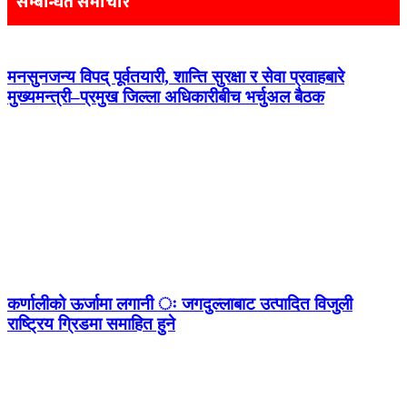
सम्बन्धित समाचार
मनसुनजन्य विपद् पूर्वतयारी, शान्ति सुरक्षा र सेवा प्रवाहबारे
मुख्यमन्त्री–प्रमुख जिल्ला अधिकारीबीच भर्चुअल बैठक
कर्णालीको ऊर्जामा लगानी ः जगदुल्लाबाट उत्पादित विजुली
राष्ट्रिय ग्रिडमा समाहित हुने