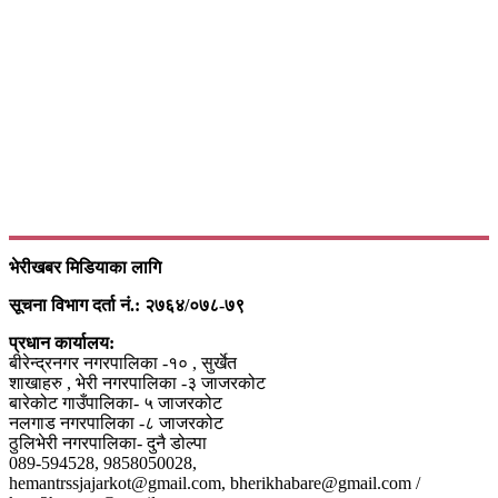
भेरीखबर मिडियाका लागि
सूचना विभाग दर्ता नं.: २७६४/०७८-७९
प्रधान कार्यालय:
बीरेन्द्रनगर नगरपालिका -१० , सुर्खेत
शाखाहरु , भेरी नगरपालिका -३ जाजरकोट
बारेकोट गाउँपालिका- ५ जाजरकोट
नलगाड नगरपालिका -८ जाजरकोट
ठुलिभेरी नगरपालिका- दुनै डोल्पा
089-594528, 9858050028,
hemantrssjajarkot@gmail.com, bherikhabare@gmail.com /