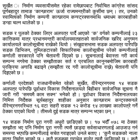
सुर्खेत ः निर्माण व्यवसायीसमेत रहेका रामेछापबाट निर्वाचित कांग्रेस सांसद
पूर्णबहादुर तामाङ ‘कान्छाराम’ ऊर्जा राज्यमन्त्रीको कुर्सीमा छन् । तर, उनको
स्वामित्वको निर्माण कम्पनी कान्छाराम कन्स्ट्रक्सनमाथि धमाधम कारबाहीको
डन्डा चल्न थालेको छ ।
सडक र पुलको ठेक्का लिएर अलपत्र पार्दै आएको ‘क’ वर्गको कम्पनीलाई २३
कात्तिकमा मात्र प्रधानमन्त्री कार्यालयमातहतको सार्वजनिक खरिद अनुगमन
कार्यालयले कालोसूचीमा राखेको थियो । संखुवासभामा सडक अलपत्र पारेपछि
सडक डिभिजन, तुम्लिङटारको सिफारिसमा कालोसूचीमा परेको कम्पनीलाई
कर्णाली सरकारले पनि चेतावनी दिएको छ । सूचनालाई बेवास्ता गरी कार्य
सम्पन्न नगरेमा ठेक्का सम्झौताका सर्त र प्रचलित कानुनबमोजिम कारबाही
प्रक्रिया अगाडि बढाइने (सम्झौता रद्द गरी कालोसूचीमा राख्ने) चेतावनी पनि
दिइएको छ ।
कर्णाली प्रदेशको राजधानीसमेत रहेको सुर्खेत, वीरेन्द्रनगरमा १४ सडक
अलपत्र पारेपछि पूर्वाधार विकास निर्देशनालयले बिहीबार सार्वजनिक सूचना नै
जारी गरी ‘समयमै काम सक्न’ भनेको हो । पूर्वाधार विकास निर्देशनालयका
निमित्त निर्देशक सूर्यबहादुर शाहीका अनुसार कान्छाराम कन्ट्रक्सनले
वीरेन्द्रनगरस्थित १६ वटा सहरी सडक १२ करोड ९४ लाखमा कालोपत्रे गर्ने
ठेक्का पाएको थियो । तीमध्ये दुई सडक मात्र सम्पन्न भएका छन् ।
१४ सडक निर्माण पूरा नगरी अधुरो छाडिएको छ । १७ भदौँ ०७८ मा ठेक्का
सम्झौता भए पनि निर्माण पूरा नगरी त्यसै छाड्दा सर्वसाधारणलाई आउजाउ गर्न
समस्या भएपछि कम्पनीलाई सचेत गराइएको उनले बताए । ‘कुनै सडकको नाला
मात्र निर्माण भएको छ । कुनै सडकमा ग्राभेल हालेर त्यसै छाडिएको छ । कतै