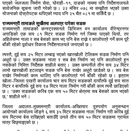
पाएको जलजला निर्माण सेवा, घोराही–११, दाङको नाममा पनि निर्देशनालयले
सार्वजनिक सूचना जारी गरेको छ । २२ मंसिर ०७८ मा सम्झौता भएको उक्त
योजनाको दोस्रोपटक थपिएको म्याद पनि २५ चैत ०८१ मा सकिँदै छ ।
राज्यमन्त्री तामाङले सुर्खेतमा अलपत्र पारेका सडक
राज्यमन्त्री तामाङको कन्स्ट्रक्सनले डिभिजन वन कार्यालय वीरेन्द्रनगर
अगाडिको एक सय ८१ मिटर सडक निर्माण गर्न जिम्मा पाएको थियो, तर
अहिलेसम्म नाला र सब बेसको काम भए पनि बेस राख्ने र कालोपत्रे गर्ने काम पूरै
बाँकी रहेको पूर्वाधार विकास निर्देशनालयले जनाएको छ ।
त्यस्तै, दुई सय २५ मिटर लम्बाइ भएको खारखोली टेलिकम सडक निर्माण पनि
अधुरो छ । उक्त सडकमा नाला र सब बेस निर्माण भए पनि कालोपत्रे हुन
नसकेको निमित्त निर्देशक शाहीले बताए । उक्त कम्पनीले तीन सय ३४ मिटर
लामो खारखोली हटलाइन सडक पनि बेस राखेर अधुरो छाडेको छ । सव बेस
राखेर निर्माणको काम थालिए पनि कालोपत्रे गर्न बाँकी रहेको छ । इत्राम
खोला–जिल्ला प्रहरी कार्यालय चार सय मिटर सडकको दायाँतर्फ दुई सय सात
मिटर र बायाँतर्फ दुई सय ९७ मिटर नाला निर्माण गरी बाँकी काम त्यसै छाडिएको
छ । ‘उक्त सडकको करिब एक सय ५० मिटर क्षेत्रमा सब बेसको काम भएको
छ,’ शाहीले भने ।
जिल्ला अदालत–मुख्यमन्त्री कार्यालय–अख्तियार दुरुपयोग अनुसन्धान
आयोगको कार्यालय जोड्ने ६ सय ३५ मिटर सडकमा नाला निर्माण गरी करिब दुई
सय मिटरमा बेस राखिएको बताउँदै उनले तीन सय ५० मिटर सडकमा ग्राभेल
मात्र बिछ्याइएको छ ।