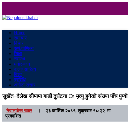
Nepalpostkhabar
Online News Portal
Home
समाचार
विचार
अर्थ/वाणिज्य
शिक्षा
स्वास्थ
मनाेरञ्जन
कला/ साहित्य
विश्व
प्रविधि
अनौठो संसार
सुर्खेत–दैलेख सीमामा गाडी दुर्घटना ः मृत्यु हुनेको संख्या पाँच पुग्यो
नेपालपोष्ट खबर
।
२३ कार्तिक २०८१, शुक्रबार १८:२२ मा
प्रकाशित