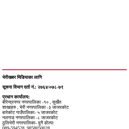
भेरीखबर मिडियाका लागि
सूचना विभाग दर्ता नं.: २७६४/०७८-७९
प्रधान कार्यालय:
बीरेन्द्रनगर नगरपालिका -१० , सुर्खेत
शाखाहरु , भेरी नगरपालिका -३ जाजरकोट
बारेकोट गाउँपालिका- ५ जाजरकोट
नलगाड नगरपालिका -८ जाजरकोट
ठुलिभेरी नगरपालिका- दुनै डोल्पा
089-594528, 9858050028,