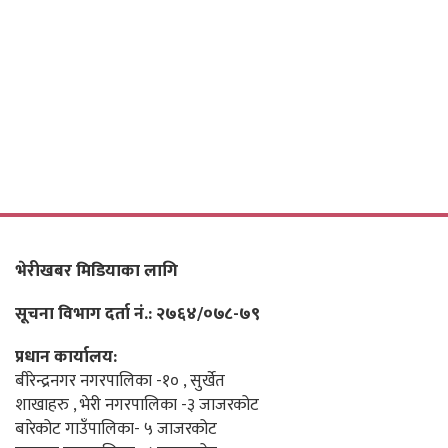
भेरीखबर मिडियाका लागि
सूचना विभाग दर्ता नं.: २७६४/०७८-७९
प्रधान कार्यालय:
बीरेन्द्रनगर नगरपालिका -१० , सुर्खेत
शाखाहरु , भेरी नगरपालिका -३ जाजरकोट
बारेकोट गाउँपालिका- ५ जाजरकोट