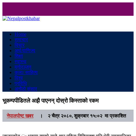
Nepalpostkhabar
Online News Portal
Home
समाचार
विचार
अर्थ/वाणिज्य
शिक्षा
स्वास्थ
मनाेरञ्जन
कला/ साहित्य
विश्व
प्रविधि
अनौठो संसार
भूकम्पपीडितले अझै पाएनन् दोस्रो किस्ताको रकम
नेपालपोष्ट खबर
।
२ चैत्र २०८०, शुक्रबार १५:०२ मा प्रकाशित