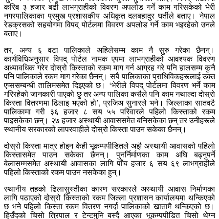
करिब ३ हजार बढी लाभग्राहीको विवरण अपलोड गर्ने काम गरिसकेको भेरी
नगरपालिकाका प्रमुख प्रशासकीय अधिकृत दलबहादुर घर्तीले बताए। नेपाल
रेडक्रसको सहयोगमा विपद् पोर्टलमा विवरण अपलोड गर्ने काम भइरहेको उनले
बताए।
तर, अन्य ६ वटा पालिकाले अहिलेसम्म काम नै सुरु गरेका छैनन्।
कार्यविधिअनुसार विपद् पोर्टल नामक एपमा लाभग्राहीको आवश्यक विवरण
अध्यावधिक गरेर दोस्रो किस्ताको रकम माग गर्न आग्रह गरे पनि हालसम्म कुनै
पनि पालिकाले रकम माग गरेका छैनन्। सबै पालिकाका प्राधिविकहरूलाई उक्त
एप्ससम्बन्धी तालिमसमेत दिइएको छ। ‘भेरीले विपद् पोर्टलमा विवरण भर्ने काम
गरिरहेको जानकारी पाएको छु तर अन्य पालिका कसैले पनि काम नथाल्दा दोस्रो
किस्ता वितरणमा ढिलाइ भएको हो’, प्रजिअ सुनारले भने। जिल्लाका सातवटै
पालिकामा गरी ३६ हजार ८ सय ५५ परिवारले पहिलो किस्ताको रकम
पाइसकेका छन्। २७ हजार अस्थायी आवाससमेत बनिसकेका छन् तर उनीहरूले
स्थानीय सरकारको लापरवाहीले दोस्रो किस्ता पाउन सकेका छैनन्।
दोस्रो किस्ता मात्र होइन केही भूकम्पपीडितले अझै अस्थायी आवासको पहिलो
किस्तासमेत पाउन सकेका छैनन्। पुनर्निर्माणका काम अघि बढ्नुपर्ने
बेलासम्मसमेत अस्थायी आवासका लागि पाँच हजार ६ सय ६९ लाभग्राहीले
पहिलो किस्ताको रकम पाउन नसकेका हुन्।
स्थानीय तहको ढिलासुस्तीका कारण सरकारले अस्थायी आवास निर्माणका
लागि पठाएको दोस्रो किस्ताको रकम जिल्ला प्रशासन कार्यालयमा थन्किएको
छ भने पहिलो किस्ता रकम वितरण नगर्दा पालिकाको खातामै थन्किएको छ।
हिउँदको चिसो त्रिपाल र टेन्टमुनि बस्दै आएका भूकम्पपीडित चिसो थेग्न