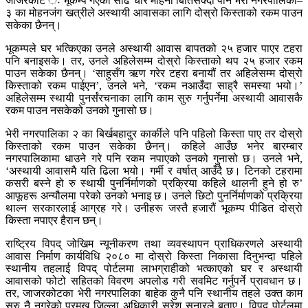
जाजरकोट ः भूकम्प गएको साढे चार महिना बितिसक्दा पनि भेरी नगरपालिका–
३ का मोहनजंग खत्रीले अस्थायी आवासका लागि दोस्रो किस्ताको रकम पाउन
सकेका छैनन्।
भूकम्पले घर भत्किएका उनले अस्थायी आवास बापतको २५ हजार पाएर टहरा
पनि बनाइसके। तर, उनले अहिलेसम्म दोस्रो किस्ताको थप २५ हजार रकम
पाउन सकेका छैनन्। ‘साहुसँग ऋण गरेर टहरा बनायौं तर अहिलेसम्म दोस्रो
किस्ताको रकम पाईएन’, उनले भने, ‘रकम नआउँदा साह्रै समस्या भयो।’
अहिलेसम्म स्थायी पुनर्संरचनाका लागि काम सुरु गर्नुपर्नेमा अस्थायी आवासकै
रकम पाउन नसकेको उनको गुनासो छ।
भेरी नगरपालिका २ का बिर्खबहादुर कार्कीले पनि पहिलो किस्ता पाए तर दोस्रो
किस्ताको रकम पाउन सकेका छैनन्। कहिले आउँछ भनेर बारम्बार
नगरपालिकामा धाउने गरे पनि रकम नपाएको उनको गुनासो छ। उनले भने,
‘अस्थायी आवासमै यति ढिला भयो। गर्मी र वर्षात् आउँदै छ। टिनको टहरामा
कसरी बस्ने हो रु स्थायी पुनर्निर्माणको प्रक्रिया कहिले थालनी हुने हो रु’
आफूहरू अन्यौलमा परेको उनको भनाइ छ। उनले छिटो पुनर्निर्माणको प्रक्रिया
थाल्न सरकारलाई आग्रह गरे। उनीहरू जस्तै हजारौं भूकम्प पीडित दोस्रो
किस्ता नपाएर हैरान छन्।
राष्ट्रिय विपद् जोखिम न्यूनीकरण तथा व्यवस्थापन प्राधिकरणले अस्थायी
आवास निर्माण कार्यविधि २०८० मा दोस्रो किस्ता निकासा दिनुभन्दा पहिले
स्थानीय तहलाई विपद् पोर्टलमा लाभग्राहीको भत्काएको घर र अस्थायी
आवासको फोटो सहितको विवरण अपलोड गरी सवमिट गर्नुपर्ने प्रावधान छ।
तर, जाजरकोटका भेरी नगरपालिका बाहेक कुनै पनि स्थानीय तहले उक्त काम
सुरु नै नगरेको प्रमुख जिल्ला अधिकारी सुरेश सुनारले बताए। विपद् पोर्टलमा