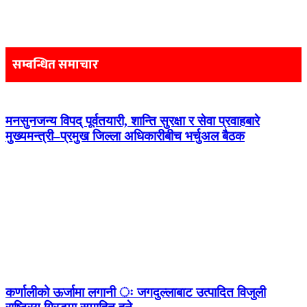
Post
navigation
सम्बन्धित समाचार
मनसुनजन्य विपद् पूर्वतयारी, शान्ति सुरक्षा र सेवा प्रवाहबारे
मुख्यमन्त्री–प्रमुख जिल्ला अधिकारीबीच भर्चुअल बैठक
कर्णालीको ऊर्जामा लगानी ः जगदुल्लाबाट उत्पादित विजुली