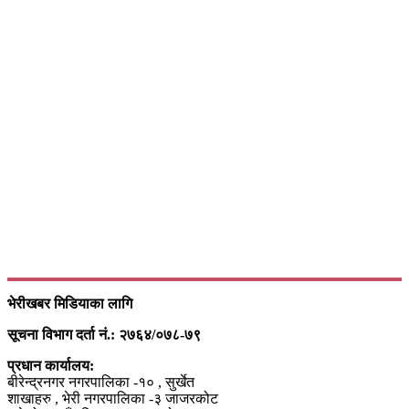
भेरीखबर मिडियाका लागि
सूचना विभाग दर्ता नं.: २७६४/०७८-७९
प्रधान कार्यालय:
बीरेन्द्रनगर नगरपालिका -१० , सुर्खेत
शाखाहरु , भेरी नगरपालिका -३ जाजरकोट