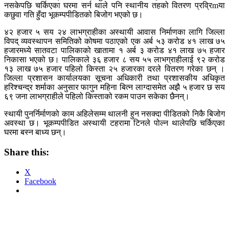
नसकेपछि चर्किएका घरमा सर्न थाले पनि स्थानीय तहको वितरण प्रव्रिmया
कछुवा गति हुँदा भूकम्पपीडितको बिजोग भएको छ।
४२ हजार ५ सय २४ लाभग्राहीका अस्थायी आवास निर्माणका लागि जिल्ला
विपद् व्यवस्थापन समितिको कोषमा पठाएको एक अर्ब ५३ करोड ४१ लाख ७५
हजारमध्ये सातवटा पालिकाको खातामा १ अर्ब ३ करोड ४१ लाख ७५ हजार
निकासा भएको छ। पालिकाले ३६ हजार ८ सय ५५ लाभग्राहीलाई ९२ करोड
१३ लाख ७५ हजार पहिलो किस्ता २५ हजारका दरले वितरण गरेका छन् ।
जिल्ला प्रशासन कार्यालयका सूचना अधिकारी तथा प्रशासकीय अधिकृत
हरिश्चन्द्र शर्माका अनुसार फागुन महिना बित्न लाग्दासमेत अझै ५ हजार छ सय
६९ जना लाभग्राहीले पहिलो किस्ताको रकम पाउन सकेका छैनन्।
स्थायी पुनर्निर्माणको काम अहिलेसम्म थालनी हुन नसक्दा पीडितको निकै बिजोग
अवस्था छ। भूकम्पपीडित अस्थायी टहरामा टिनले पोल्न थालेपछि चर्किएका
घरमा बस्न बाध्य छन्।
Share this:
X
Facebook