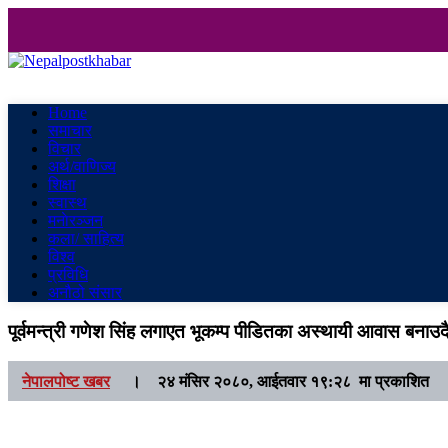
Nepalpostkhabar
Online News Portal
Home
समाचार
विचार
अर्थ/वाणिज्य
शिक्षा
स्वास्थ
मनाेरञ्जन
कला/ साहित्य
विश्व
प्रविधि
अनौठो संसार
पूर्वमन्त्री गणेश सिंह लगाएत भूकम्प पीडितका अस्थायी आवास बनाउद
नेपालपोष्ट खबर
।
२४ मंसिर २०८०, आईतवार १९:२८ मा प्रकाशित