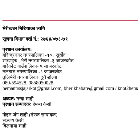
भेरीखबर मिडियाका लागि
सूचना विभाग दर्ता नं.: २७६४/०७८-७९
प्रधान कार्यालय:
बीरेन्द्रनगर नगरपालिका -१० , सुर्खेत
शाखाहरु , भेरी नगरपालिका -३ जाजरकोट
बारेकोट गाउँपालिका- ५ जाजरकोट
नलगाड नगरपालिका -८ जाजरकोट
ठुलिभेरी नगरपालिका- दुनै डोल्पा
089-594528, 9858050028,
hemantrssjajarkot@gmail.com, bherikhabare@gmail.com / knot2he
अध्यक्षः
नन्दा शाही
प्रधान सम्पादकः
हेमन्त केसी
मोहन जंग शाही (डेस्क सम्पादक)
सञ्जय केसी
दिलमाया शाही