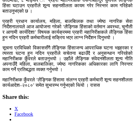
काठमाडौँ, ८ मङ्सिर ः प्रहरी महानिरीक्षक वसन्तबहादुर कुँवरले लैङ्गिक
हिंसा घटाउन प्रहरीले शून्य सहनशीलता कायम गरेर निरन्तर काम गरिहेको
बताउनुभएको छ ।
प्रहरी प्रधान कार्यालय, महिला, बालबिालक तथा ज्येष्ठ नागरिक सेवा
निर्देशनालयले आज आयोजना गरेको ‘लैङ्गिक हिंसाको वर्तमान अवस्था, चुनौती
र आगामी कार्यदिशा’ विषयक कार्यक्रममा प्रहरी महानिरीक्षकले लैङ्गिक हिंसा
हुन नदिन प्रहरी कर्मचारीलाई सक्रिय भएर लाग्न निर्देशन दिनुभयो ।
सूचना प्रविधिको विकाससँगै लैङ्गिक हिंसाजन्य आपराधिक घटना भइहरका र
त्यस्ता घटना हुन नदिन प्रहरीले सचेतना बढाउँदै र अनुसन्धान गरिरहेको
महानिरीक्षक कुँवरले बताउनुभयो । उहाँले लैङ्गिक संवेदनशीलता शून्य नीति
अपनाउँदै महिला, बालबालिका, ज्येष्ठ नागरिकका अधिकारका लागि निरन्तर
काम गर्ने प्रतिबद्धता व्यक्त गर्नुभयो ।
महानिरीक्षक कुँवरले ‘लैङ्गिक हिंसामा संलग्न प्रहरी कर्मचारी शून्य सहनशीलता
कार्यआदेश–२०८०’ समेत सुभारम्भ गर्नुभएको थियो । रासस
Share this:
X
Facebook