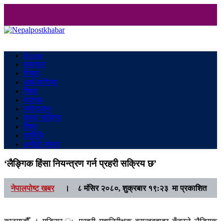
Nepalpostkhabar
Online News Portal
Home
समाचार
विचार
अर्थ/वाणिज्य
शिक्षा
स्वास्थ
मनाेरञ्जन
कला/ साहित्य
विश्व
प्रविधि
अनौठो संसार
‘लैङ्गिक हिंसा नियन्त्रण गर्न प्रहरी सक्रिय छ’
नेपालपोष्ट खबर
।
८ मंसिर २०८०, शुक्रबार १९:२३ मा प्रकाशित