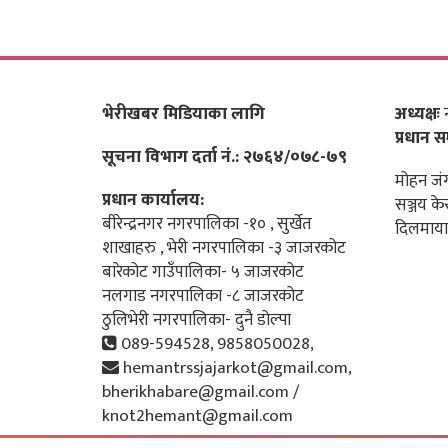
भेरीखबर मिडियाका लागि
अध्यक्षः
न
प्रधान स
सूचना विभाग दर्ता नं.: २७६४/०७८-७९
मोहन जंग
प्रधान कार्यालय:
सञ्जय के
बीरेन्द्रनगर नगरपालिका -१० , सुर्खेत
दिलमाया
शाखाहरु , भेरी नगरपालिका -३ जाजरकोट
बारेकोट गाउँपालिका- ५ जाजरकोट
नलगाड नगरपालिका -८ जाजरकोट
ठुलिभेरी नगरपालिका- दुनै डोल्पा
089-594528, 9858050028,
hemantrssjajarkot@gmail.com,
bherikhabare@gmail.com /
knot2hemant@gmail.com