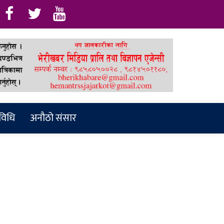
रविधि
अनौठो संसार