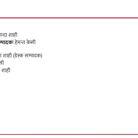
न्दा शाही
म्पादकः
हेमन्त केसी
 शाही (डेस्क सम्पादक)
सी
 शाही