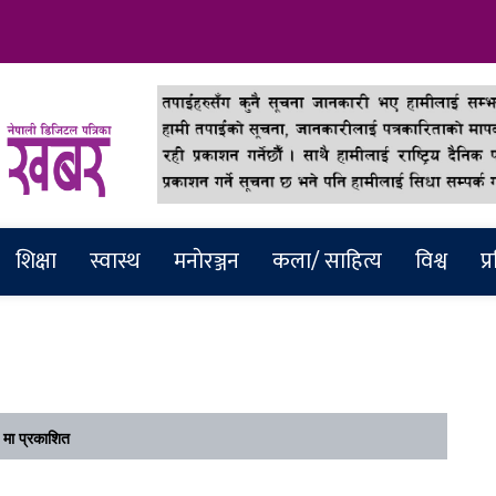
abar
शिक्षा
स्वास्थ
मनाेरञ्जन
कला/ साहित्य
विश्व
प्
मा प्रकाशित