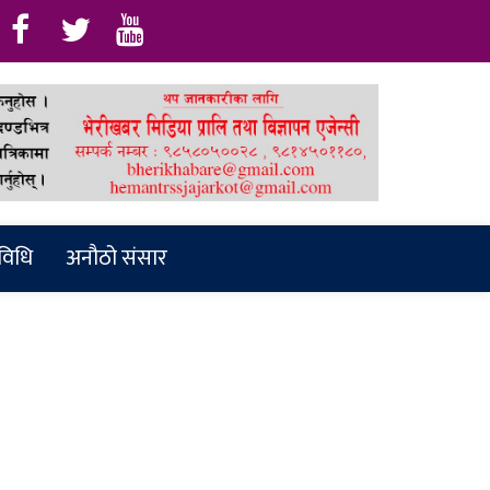
रविधि
अनौठो संसार