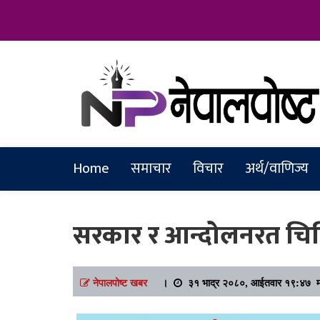
Online News Portal
Nepalpostkh
Home
समाचार
विचार
अर्थ/वाणिज्य
सरकार र आन्दोलनरत चिक
नेपालपोष्ट खबर
।
३१ भाद्र २०८०, आईतवार १९:४७ मा