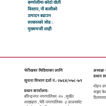
कर्णालीमा कोदो खेती
विस्तार, नौ बालीको
उत्पादन बढाउन
सरकारको जोड :
मुख्यमन्त्री शाही
भेरीखबर मिडियाका लागि
अध्यक्षः
न
प्रधान स
सूचना विभाग दर्ता नं.: २७६४/०७८-७९
मोहन जंग
प्रधान कार्यालय:
सञ्जय के
बीरेन्द्रनगर नगरपालिका -१० , सुर्खेत
दिलमाया
शाखाहरु , भेरी नगरपालिका -३ जाजरकोट