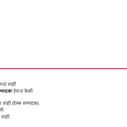
न्दा शाही
म्पादकः
हेमन्त केसी
 शाही (डेस्क सम्पादक)
सी
 शाही