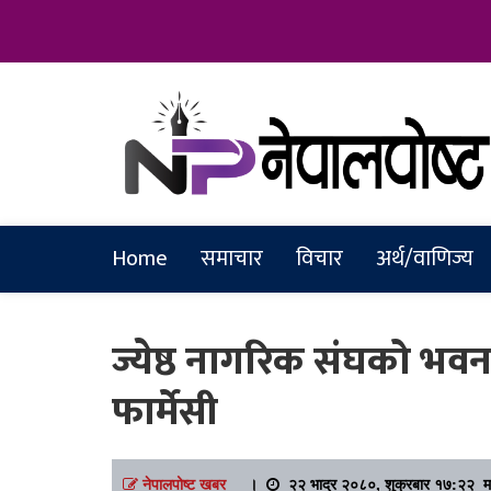
Online News Portal
Nepalpostkh
Home
समाचार
विचार
अर्थ/वाणिज्य
ज्येष्ठ नागरिक संघको भव
फार्मेसी
नेपालपोष्ट खबर
।
२२ भाद्र २०८०, शुक्रबार १७:२२ मा