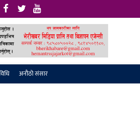
रविधि
अनौठो संसार