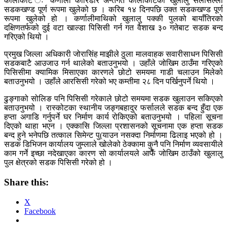
कालीकोट ः कर्णाली कोरिडोर अन्तर्गत कालीकोटको खुलालु सलीसल्ला
सडकखण्ड पूर्ण रूपमा खुलेको छ । करिब १४ दिनपछि उक्त सडकखण्ड पूर्ण
रूपमा खुलेको हो । कर्णालीमाथिको खुलालु पक्की पुलको बायाँतिरको
दक्षिणतर्फको दुई वटा खाल्डा पिसिसी गर्न गत वैशाख ३० गतेबाट सडक बन्द
गरिएको थियो ।
प्रमुख जिल्ला अधिकारी जोरासिंह माझीले ठुला मालवाहक सवारीसाधन पिसिसी
सडकबाटै आउजाउ गर्न थालेको बताउनुभयो । उहाँले जोखिम ठाउँमा गरिएको
पिसिसीमा क्यामिक मिसाएका कारणले छोटो समयमा गाडी चलाउन मिलेको
बताउनुभयो । उहाँले आरसिसी गरेको भए कम्तीमा २८ दिन पर्खिनुपर्ने थियो ।
ढुङ्गाको सोलिङ पनि पिसिसी गरेकाले छोटो समयमा सडक खुलाउन सकिएको
बताउनुभयो । रास्कोटका स्थानीय जङ्गबहादुर फर्सालले सडक बन्द हुँदा एक
हप्ता अगाडि गर्नुपर्ने घर निर्माण कार्य रोकिएको बताउनुभयो । पहिला सूचना
दिएको थाहा भएन । एक्कासि जिल्ला प्रशासनको सूचनामा एक हप्ता सडक
बन्द हुने भनेपछि तत्काल सिमेन्ट पु(याउन नसक्दा निर्माणमा ढिलाइ भएको हो ।
सडक डिभिजन कार्यालय जुम्लाले खोलेको ठेक्कामा कुनै पनि निर्माण व्यवसायीले
काम गर्ने इच्छा नदेखाएका कारण सो कार्यालयले आफैँ जोखिम ठाउँको खुलालु
पुल क्षेत्रको सडक पिसिसी गरेको हो ।
Share this:
X
Facebook