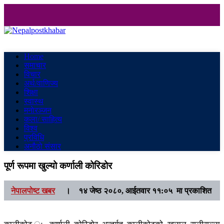
Nepalpostkhabar
Online News Portal
Home
समाचार
विचार
अर्थ/वाणिज्य
शिक्षा
स्वास्थ
मनाेरञ्जन
कला/ साहित्य
विश्व
प्रविधि
अनौठो संसार
पूर्ण रूपमा खुल्यो कर्णाली कोरिडोर
नेपालपोष्ट खबर
।
१४ जेष्ठ २०८०, आईतवार ११:०५ मा प्रकाशित