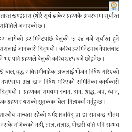
्त खण्डग्रास (थोरै सूर्य ढाकेर ग्रहणकै अवस्थामा सूर्यास्त
िकास समितिले जनाएको छ ।
रहण लागेको ३२ मिनेटपछि बेलुकी ५ः २४ बजे सूर्यास्त हुने
े राससलाई जानकारी दिनुभयो । करिब ३२ मिनेटमात्र नेपालबाट
िने भए पनि ग्रहणले बेलुकी करिब ६ः४५ बजे छोड्नेछ ।
ेखि बाल, वृद्ध र बिरामीबाहेक अरूलाई भोजन निषेध गरिएको
योदय नभएसम्म अन्न खान निषेध गरिएको समितिका कार्यकारी
दिनुभयो । ग्रहणका समयमा स्नान, दान, श्राद्ध, जप, ध्यान,
क ग्रहण र यसको सूतकका बेला नित्यकर्म गर्नुहुन्छ ।
्त्रीय मान्यता रहेको धर्मशास्त्रविद् प्रा डा रामचन्द्र गौतम
लमा नसके नजिकको नदी, ताल, तलाउ, पोखरी यति पनि सम्भव