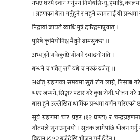
नभए घरमै स्नान गर्नुपर्ने निर्णयसिन्धु, हेमाद्रि,
। ग्रहणका बेला गर्नुहुने र नहुने कामलाई यी ग्रन्
निद्रायां जायते व्याधि मुत्रे दारिद्रमाप्नुयात् ।
पुरिषे कृमियोनिश्च मैथुने ग्रामसुकरः ।।
अभ्यञ्जने भवेत्कुष्ठि भोजने स्यादधोगति ।
बन्धने च भवेत् सर्पे वधे च नरकं व्रजेत् ।।
अर्थात् ग्रहणका समयमा सुते रोग लाग्ने, पिसाब गरे
भएर जन्मने, सिङ्गार पटार गरे कुष्ठ रोगी, भोजन ग
बास हुने उल्लेखित धार्मिक ग्रन्थमा वर्णन गरिएको 
सूर्य ग्रहणमा चार प्रहर (१२ घण्टा) र चन्द्रग्रहणम
गौतमले सुनाउनुभयो । सुतक लागेपछि भोजन गर्नु नह
बिहान ४ः ५२ बजेदेखि भोजन गर्नु हुँदैन ।