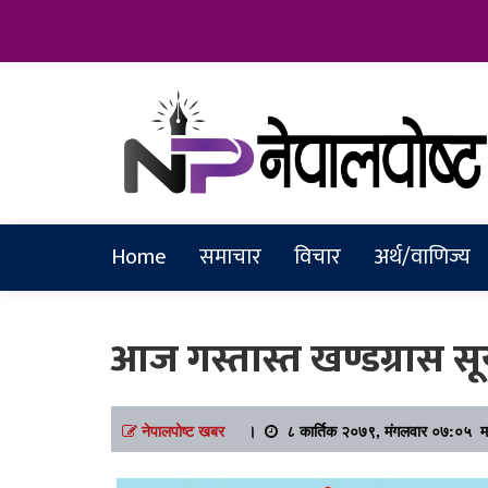
Online News Portal
Nepalpostkh
Home
समाचार
विचार
अर्थ/वाणिज्य
आज गस्तास्त खण्डग्रास सूर
नेपालपोष्ट खबर
।
८ कार्तिक २०७९, मंगलवार ०७:०५ मा