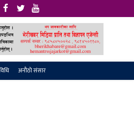
रविधि
अनौठो संसार