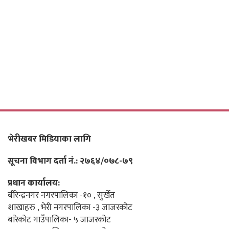
भेरीखबर मिडियाका लागि
सूचना विभाग दर्ता नं.: २७६४/०७८-७९
प्रधान कार्यालय:
बीरेन्द्रनगर नगरपालिका -१० , सुर्खेत
शाखाहरु , भेरी नगरपालिका -३ जाजरकोट
बारेकोट गाउँपालिका- ५ जाजरकोट