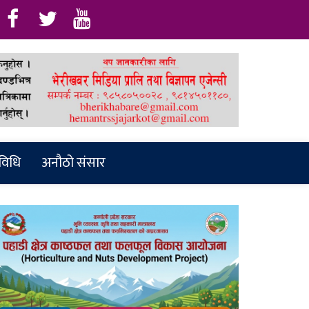
रविधि
अनौठो संसार