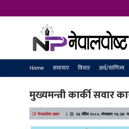
Online News Portal
Nepalpostkh
Home
समाचार
विचार
अर्थ/वाणिज्य
मुख्यमन्त्री कार्की सवार कार
नेपालपोष्ट खबर
।
२६ मंसिर २०८०, मंगलवार १६:३७ मा