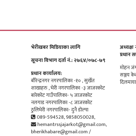
भेरीखबर मिडियाका लागि
अध्यक्षः
न
प्रधान स
सूचना विभाग दर्ता नं.: २७६४/०७८-७९
मोहन जंग
प्रधान कार्यालय:
सञ्जय के
बीरेन्द्रनगर नगरपालिका -१० , सुर्खेत
दिलमाया
शाखाहरु , भेरी नगरपालिका -३ जाजरकोट
बारेकोट गाउँपालिका- ५ जाजरकोट
नलगाड नगरपालिका -८ जाजरकोट
ठुलिभेरी नगरपालिका- दुनै डोल्पा
089-594528, 9858050028,
hemantrssjajarkot@gmail.com,
bherikhabare@gmail.com /