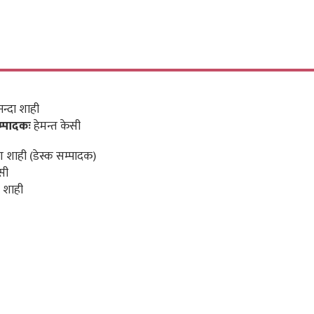
न्दा शाही
म्पादकः
हेमन्त केसी
 शाही (डेस्क सम्पादक)
सी
 शाही