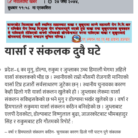
नेपालपोष्ट खबर
।
२४ जेष्ठ २०७४,
बुधबार ११:५८ मा प्रकाशित
यार्सा र संकलक दुवै घटे
प्रदेश–६ का मुगु, डोल्पा, रुकुम र जुम्लाका उच्च हिमाली भेगमा अहिले
यार्सा संकलकको भीड छ । स्थानीयको राम्रो मौसमी रोजगारी मानिएको
यार्सा टिप्न हजारौं सर्वसाधारण जुटेका छन् । स्थानीय चुनावका कारण
केही ढिलो गरी यार्सा संकलन खुलेको हो । जुम्लाका लेकमा यार्सा
यार्सा संकलनका लागि रुकुमको बुकी पुगेका सर्वसाधारण ।
संकलन सकिइसकेको छ भने मुगु र डोल्पामा भर्खर खुलेको छ । वर्षा र
(माथि) र जाजरकोटका स्थानीय डोल्पाका उच्च लेकाली
हिमपातले रुकुममा यार्सा संकलन कठिन बनिरहेको छ । जुम्लाबाट
भेगतर्फ जादै । सौजन्य : कर्मसही घर्ती मगर
एलपी देवकोटा, डोल्पाबाट विष्णुलाल बुढा, जाजरकोटबाट भीमबहादुर
सिंह र रुकुमबाट हरि गौतमको रिपोर्ट :
– वर्षा र हिमपातले संकलन कठिन- चुनावका कारण ढिलो गरी पाटन पुगे संकलक