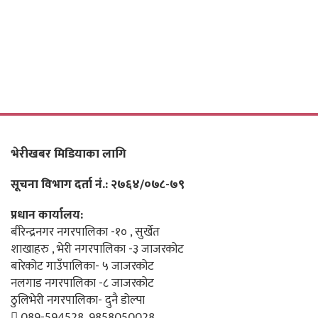
भेरीखबर मिडियाका लागि
सूचना विभाग दर्ता नं.: २७६४/०७८-७९
प्रधान कार्यालय:
बीरेन्द्रनगर नगरपालिका -१० , सुर्खेत
शाखाहरु , भेरी नगरपालिका -३ जाजरकोट
बारेकोट गाउँपालिका- ५ जाजरकोट
नलगाड नगरपालिका -८ जाजरकोट
ठुलिभेरी नगरपालिका- दुनै डोल्पा
089-594528, 9858050028,